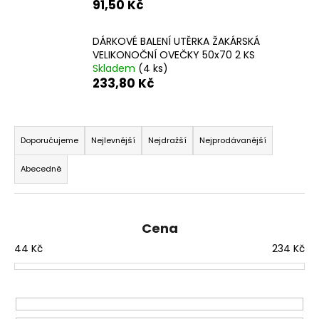
91,50 Kč
a
j
DÁRKOVÉ BALENÍ UTĚRKA ŽAKÁRSKÁ
í
VELIKONOČNÍ OVEČKY 50x70 2 KS
Skladem
(4 ks)
t
233,80 Kč
?
Ř
a
Doporučujeme
Nejlevnější
Nejdražší
Nejprodávanější
z
HLEDAT
Abecedně
e
n
í
D
Cena
p
o
44
Kč
234
Kč
r
p
o
o
d
r
u
u