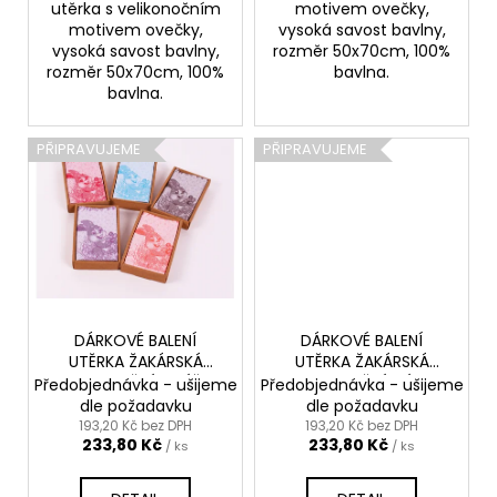
utěrka s velikonočním
motivem ovečky,
motivem ovečky,
vysoká savost bavlny,
vysoká savost bavlny,
rozměr 50x70cm, 100%
rozměr 50x70cm, 100%
bavlna.
bavlna.
PŘIPRAVUJEME
PŘIPRAVUJEME
DÁRKOVÉ BALENÍ
DÁRKOVÉ BALENÍ
UTĚRKA ŽAKÁRSKÁ
UTĚRKA ŽAKÁRSKÁ
VELIKONOČNÍ ZAJÍČCI
VELIKONOČNÍ SLÍPKY
Předobjednávka - ušijeme
Předobjednávka - ušijeme
50x70 SADA 2 KS
50x70
dle požadavku
dle požadavku
193,20 Kč bez DPH
193,20 Kč bez DPH
233,80 Kč
233,80 Kč
/ ks
/ ks