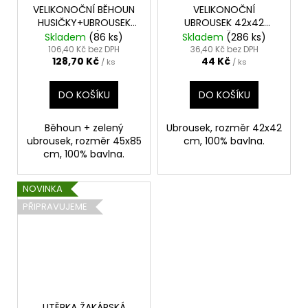
VELIKONOČNÍ BĚHOUN
VELIKONOČNÍ
HUSIČKY+UBROUSEK
UBROUSEK 42x42
ZELENÝ
HUSIČKY
Skladem
(86 ks)
Skladem
(286 ks)
106,40 Kč bez DPH
36,40 Kč bez DPH
128,70 Kč
44 Kč
/ ks
/ ks
DO KOŠÍKU
DO KOŠÍKU
Běhoun + zelený
Ubrousek, rozměr 42x42
ubrousek, rozměr 45x85
cm, 100% bavlna.
cm, 100% bavlna.
NOVINKA
PŘIPRAVUJEME
UTĚRKA ŽAKÁRSKÁ