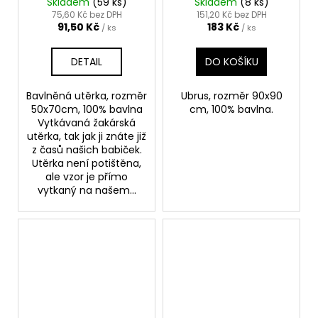
KVĚTINOU 50x70
Skladem
(59 ks)
Skladem
(8 ks)
75,60 Kč bez DPH
151,20 Kč bez DPH
91,50 Kč
183 Kč
/ ks
/ ks
DETAIL
DO KOŠÍKU
Bavlněná utěrka, rozměr
Ubrus, rozměr 90x90
50x70cm, 100% bavlna
cm, 100% bavlna.
Vytkávaná žakárská
utěrka, tak jak ji znáte již
z časů našich babiček.
Utěrka není potištěna,
ale vzor je přímo
vytkaný na našem...