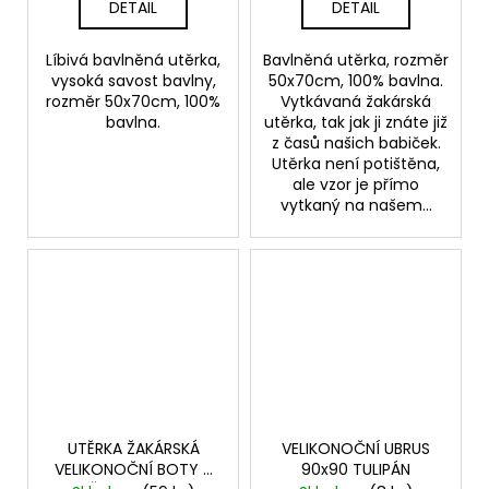
DETAIL
DETAIL
Líbivá bavlněná utěrka,
Bavlněná utěrka, rozměr
vysoká savost bavlny,
50x70cm, 100% bavlna.
rozměr 50x70cm, 100%
Vytkávaná žakárská
bavlna.
utěrka, tak jak ji znáte již
z časů našich babiček.
Utěrka není potištěna,
ale vzor je přímo
vytkaný na našem...
UTĚRKA ŽAKÁRSKÁ
VELIKONOČNÍ UBRUS
VELIKONOČNÍ BOTY S
90x90 TULIPÁN