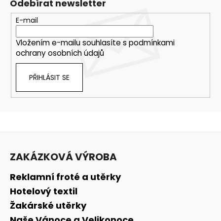
c
Odebírat newsletter
í
E-mail
p
r
Vložením e-mailu souhlasíte s
podmínkami
v
ochrany osobních údajů
k
y
v
PŘIHLÁSIT SE
ý
p
i
s
u
Z
á
ZAKÁZKOVÁ VÝROBA
p
a
Reklamní froté a utěrky
t
Hotelový textil
í
Žakárské utěrky
Naše Vánoce a Velikonoce