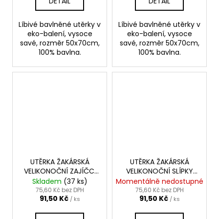
DETAIL
DETAIL
Líbivé bavlněné utěrky v
Líbivé bavlněné utěrky v
eko-balení, vysoce
eko-balení, vysoce
savé, rozměr 50x70cm,
savé, rozměr 50x70cm,
100% bavlna.
100% bavlna.
UTĚRKA ŽAKÁRSKÁ
UTĚRKA ŽAKÁRSKÁ
VELIKONOČNÍ ZAJÍČCI
VELIKONOČNÍ SLÍPKY
50x70
50x70
Skladem
(37 ks)
Momentálně nedostupné
75,60 Kč bez DPH
75,60 Kč bez DPH
91,50 Kč
91,50 Kč
/ ks
/ ks