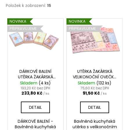
Položek k zobrazení:
15
V
NOVINKA
NOVINKA
ý
PŘIPRAVUJEME
PŘIPRAVUJEME
p
i
s
p
r
o
DÁRKOVÉ BALENÍ
UTĚRKA ŽAKÁRSKÁ
UTĚRKA ŽAKÁRSKÁ
VELIKONOČNÍ OVEČKY
d
VELIKONOČNÍ OVEČKY
50x70
Skladem
(4 ks)
Skladem
(132 ks)
u
50x70 2 KS
193,20 Kč bez DPH
75,60 Kč bez DPH
233,80 Kč
91,50 Kč
k
/ ks
/ ks
t
DETAIL
DETAIL
ů
DÁRKOVÉ BALENÍ -
Bavlněná kuchyňská
Bavlněná kuchyňská
utěrka s velikonočním