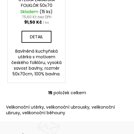
FOLKLÓR 50x70
Skladem
(15 ks)
75,60 Kč bez DPH
91,50 Kč
/ ks
DETAIL
Bavlněná kuchyňská
utěrka s motivem
českého folklóru, vysoká
savost bavlny, rozměr
50x70cm, 100% bavlna.
15
položek celkem
O
v
Velikonoční utěrky, velikonoční ubrousky, velikonoční
l
ubrusy, velikonoční běhouny
á
d
a