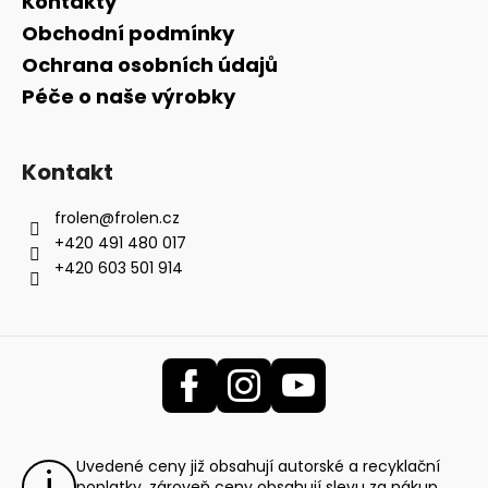
Kontakty
Obchodní podmínky
Ochrana osobních údajů
Péče o naše výrobky
Kontakt
frolen
@
frolen.cz
+420 491 480 017
+420 603 501 914
Uvedené ceny již obsahují autorské a recyklační
poplatky, zároveň ceny obsahují slevu za nákup