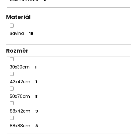
Materiál
Bavlna
15
Rozměr
30x30cm
1
42x42cm
1
50x70cm
8
88x42cm
3
88x88cm
3