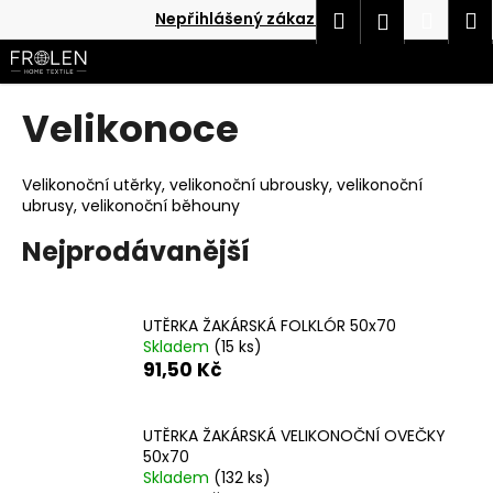
K
Přejít
Hledat
Náku
M
Přihlášen
Nepřihlášený zákazník
na
o
obsah
Zpět
Zpět
košík
š
í
Velikonoce
C
k
o
p
Velikonoční utěrky, velikonoční ubrousky, velikonoční
o
ubrusy, velikonoční běhouny
t
Nejprodávanější
ř
e
b
UTĚRKA ŽAKÁRSKÁ FOLKLÓR 50x70
u
Skladem
(15 ks)
91,50 Kč
j
e
t
UTĚRKA ŽAKÁRSKÁ VELIKONOČNÍ OVEČKY
e
50x70
Skladem
(132 ks)
n