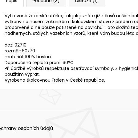
Popis
Podobné (3)
Diskuze (1)
Vytkávaná žakárská utěrka, tak jak ji znáte již z časů našich ba
vytkaný na našem žakárském tkalcovském stavu z předem obar
probarvené a né pouze potištěné na povrchu. Tato složitá te
nádherných, stálých vazebních vzorů, které Vám budou léta d
dez: 02710
rozměr: 50x70
materiál: 100% bavlna
Doporučená teplota praní: 60°C
Při údržbě výrobků respektujte ošetřovací symboly. Z hygie
použitím vyprat.
Vyrobeno tkalcovnou Frolen v České republice.
chrany osobních údajů