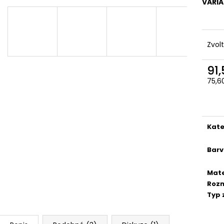
PROUŽKY 100%LEN
PROUŽKY 100%L
VARI
101,60 Kč
101,60 Kč
Zvol
91
75,6
Měr
cena
Kate
Bar
Mate
Roz
Typ 