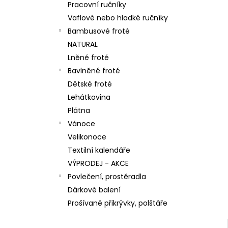
n
Pracovní ručníky
71,20 Kč
e
Vaflové nebo hladké ručníky
l
Bambusové froté
NATURAL
Lněné froté
Bavlněné froté
Dětské froté
Lehátkovina
Plátna
Vánoce
Velikonoce
Textilní kalendáře
VÝPRODEJ - AKCE
Povlečení, prostěradla
Dárkové balení
Prošívané přikrývky, polštáře