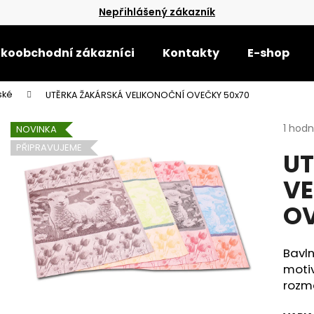
Nepřihlášený zákazník
lkoobchodní zákazníci
Kontakty
E-shop
Co potřebujete najít?
ské
UTĚRKA ŽAKÁRSKÁ VELIKONOČNÍ OVEČKY 50x70
Průmě
1 hod
NOVINKA
HLEDAT
hodno
PŘIPRAVUJEME
UT
produ
je
VE
5,0
Doporučujeme
z
OV
5
hvězdi
Bavl
moti
rozm
UTĚRKA GLOSS 50X70 ŠEDÁ/BÍLÉ
UTĚRKA GLOSS 