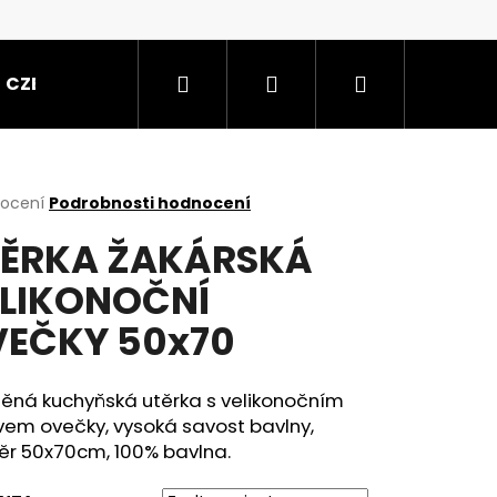
Hledat
Přihlášení
Nákupní
CZE
košík
rné
nocení
Podrobnosti hodnocení
cení
ĚRKA ŽAKÁRSKÁ
ktu
LIKONOČNÍ
EČKY 50x70
ček.
něná kuchyňská utěrka s velikonočním
vem ovečky, vysoká savost bavlny,
ěr 50x70cm, 100% bavlna.
50X70 MODRÁ/BÍLÉ