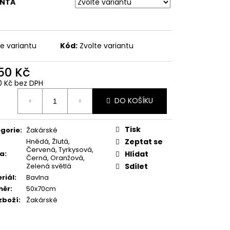
EN
ANTA
te variantu
Kód:
Zvolte variantu
,50 Kč
0 Kč bez DPH
ná
DO KOŠÍKU
:
Tisk
gorie
:
Žakárské
Hnědá, Žlutá,
Zeptat se
Červená, Tyrkysová,
va
:
Hlídat
Černá, Oranžová,
Zelená světlá
Sdílet
riál
:
Bavlna
měr
:
50x70cm
zboží
:
Žakárské