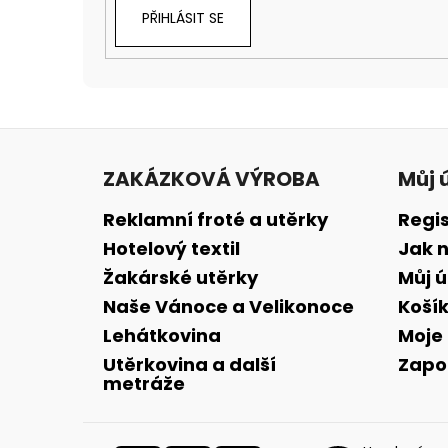
PŘIHLÁSIT SE
Z
á
ZAKÁZKOVÁ VÝROBA
Můj 
p
a
Reklamní froté a utěrky
Regi
t
Hotelový textil
Jak 
í
Žakárské utěrky
Můj 
Naše Vánoce a Velikonoce
Koší
Lehátkovina
Moje
Utěrkovina a další
Zapo
metráže