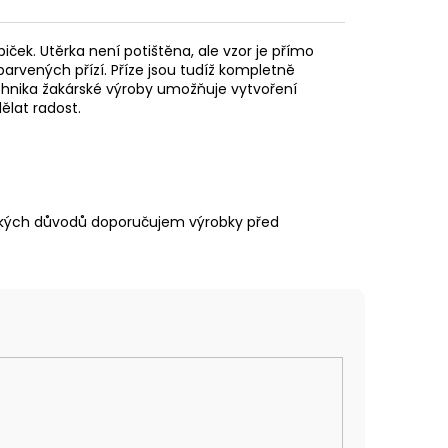
biček. Utěrka není potištěna, ale vzor je přímo
vených přízí. Příze jsou tudíž kompletně
chnika žakárské výroby umožňuje vytvoření
ělat radost.
nických důvodů doporučujem výrobky před