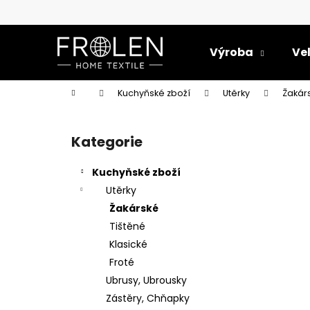
K
Přejít
na
o
obsah
Zpět
Zpět
š
Výroba
Ve
do
do
í
k
obchodu
obchodu
Domů
Kuchyňské zboží
Utěrky
Žakár
P
o
Kategorie
Přeskočit
s
kategorie
t
Kuchyňské zboží
r
Utěrky
a
Žakárské
n
Tištěné
n
Klasické
í
Froté
p
Ubrusy, Ubrousky
a
Zástěry, Chňapky
UTĚRKA GLAN ŠEDÁ 50X70