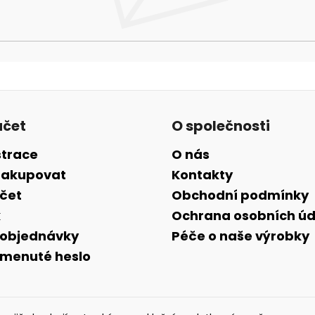
účet
O společnosti
strace
O nás
nakupovat
Kontakty
účet
Obchodní podmínky
k
Ochrana osobních úd
 objednávky
Péče o naše výrobky
menuté heslo