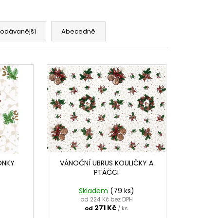
EN
rodávanější
Abecedně
ONKY
VÁNOČNÍ UBRUS KOULIČKY A
PTÁČCI
Skladem
(79 ks)
od 224 Kč bez DPH
271 Kč
od
/ ks