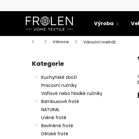
K
Přejít
na
o
obsah
Zpět
Zpět
š
Výroba
Ve
do
do
í
k
obchodu
obchodu
Domů
Vánoce
Vánoční metráž
P
o
Kategorie
Přeskočit
s
kategorie
t
Kuchyňské zboží
r
Pracovní ručníky
a
Vaflové nebo hladké ručníky
n
Bambusové froté
n
NATURAL
í
Lněné froté
p
Bavlněné froté
a
Dětské froté
UTĚRKA GLAN ŠEDÁ 50X70