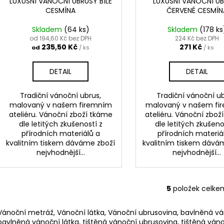
LUXUSNÍ VÁNOČNÍ UBRUSY BÍLÉ
LUXUSNÍ VÁNOČNÍ U
CESMÍNA
ČERVENÉ CESMÍN
Skladem
(64 ks)
Skladem
(178 ks
od 194,60 Kč bez DPH
224 Kč bez DPH
235,50 Kč
271 Kč
od
/ ks
/ ks
DETAIL
DETAIL
Tradiční vánoční ubrus,
Tradiční vánoční ub
malovaný v našem firemním
malovaný v našem fi
ateliéru. Vánoční zboží tkáme
ateliéru. Vánoční zbož
dle letitých zkušeností z
dle letitých zkušeno
přírodních materiálů a
přírodních materiá
kvalitním tiskem dáváme zboží
kvalitním tiskem dává
nejvhodnější...
nejvhodnější...
5
položek celke
O
v
Vánoční metráž, Vánoční látka, Vánoční ubrusovina, bavlněná v
l
bavlněná vánoční látka, tištěná vánoční ubrusovina, tištěná váno