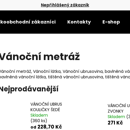
Nepřihlášený zákazník
lkoobchodní zákazníci
Kontakty
E-shop
Co potřebujete najít?
Vánoční metráž
HLEDAT
Vánoční metráž, Vánoční látka, Vánoční ubrusovina, bavlněná v
bavlněná vánoční látka, tištěná vánoční ubrusovina, tištěná váno
Doporučujeme
Nejprodávanější
VÁNOČNÍ UBRUS
VÁNOČNÍ U
KOULIČKY ŠEDÉ
ZVONKY
Skladem
Skladem
(3
(360 ks)
271 Kč
UTĚRKA GLOSS 50X70 ŠEDÁ/BÍLÉ
UTĚRKA GLOSS 
228,70 Kč
od