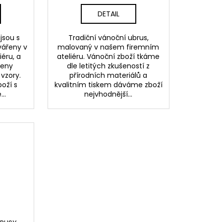
DETAIL
jsou s
Tradiční vánoční ubrus,
vářeny v
malovaný v našem firemním
éru, a
ateliéru. Vánoční zboží tkáme
beny
dle letitých zkušeností z
vzory.
přírodních materiálů a
oží s
kvalitním tiskem dáváme zboží
..
nejvhodnější...