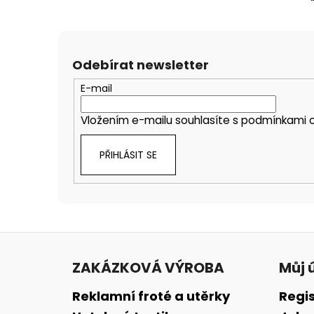
Odebírat newsletter
E-mail
Vložením e-mailu souhlasíte s
podmínkami o
PŘIHLÁSIT SE
Z
á
ZAKÁZKOVÁ VÝROBA
Můj 
p
a
Reklamní froté a utěrky
Regi
t