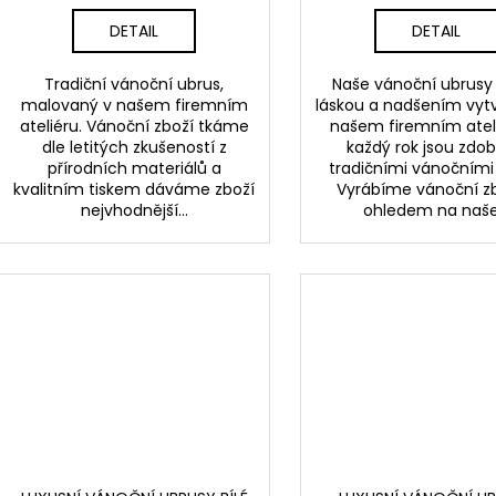
DETAIL
DETAIL
Tradiční vánoční ubrus,
Naše vánoční ubrusy 
malovaný v našem firemním
láskou a nadšením vyt
ateliéru. Vánoční zboží tkáme
našem firemním ateli
dle letitých zkušeností z
každý rok jsou zdo
přírodních materiálů a
tradičními vánočními 
kvalitním tiskem dáváme zboží
Vyrábíme vánoční zb
nejvhodnější...
ohledem na naše.