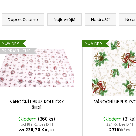
PROUŽKY 100%LEN
PROUŽKY 100%L
101,60 Kč
101,60 Kč
Ř
a
Doporučujeme
Nejlevnější
Nejdražší
Nejp
z
e
V
n
NOVINKA
NOVINKA
ý
í
PŘIPRAVUJEME
p
p
i
r
s
o
p
d
r
u
o
k
d
VÁNOČNÍ UBRUS KOULIČKY
VÁNOČNÍ UBRUS ZV
t
ŠEDÉ
u
ů
k
Skladem
(360 ks)
Skladem
(31 ks)
t
od 189 Kč bez DPH
224 Kč bez DPH
228,70 Kč
271 Kč
od
/ ks
/ ks
ů