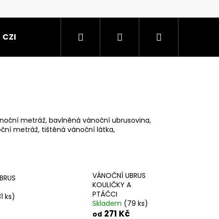
Hledat
Přihlášení
Nákupní
CZE
košík
ánoční metráž, bavlněná vánoční ubrusovina,
ční metráž, tištěná vánoční látka,
VÁNOČNÍ UBRUS
BRUS
KOULIČKY A
PTÁČCI
1 ks)
Skladem
(79 ks)
50X70 MODRÁ/BÍLÉ
271 Kč
od