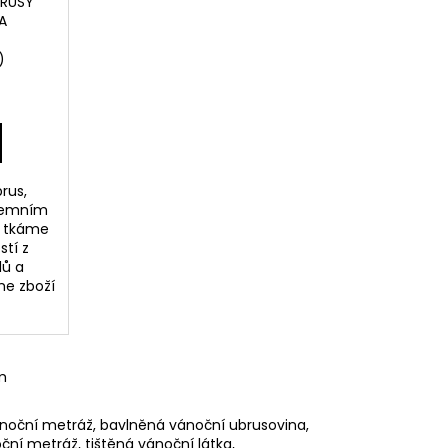
BRUSY
A
)
rus,
remním
í tkáme
stí z
lů a
me zboží
m
ánoční metráž, bavlněná vánoční ubrusovina,
ční metráž, tištěná vánoční látka,