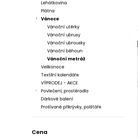
n
Lehátkovina
71,20 Kč
e
Plátna
l
Vánoce
Vánoční utěrky
Vánoční ubrusy
Vánoční ubrousky
Vánoční běhoun
Vánoční metráž
Velikonoce
Textilní kalendáře
VÝPRODEJ - AKCE
Povlečení, prostěradla
Dárkové balení
Prošívané přikrývky, polštáře
Cena