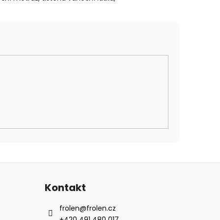
Kontakt
frolen
@
frolen.cz
+420 491 480 017