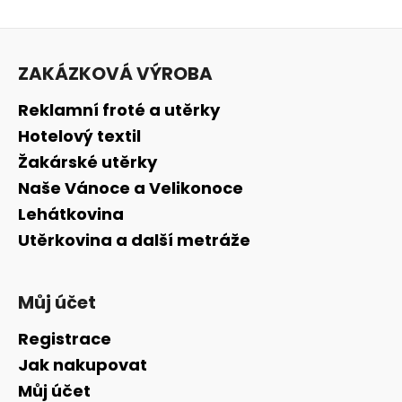
Z
á
ZAKÁZKOVÁ VÝROBA
p
a
Reklamní froté a utěrky
t
Hotelový textil
í
Žakárské utěrky
Naše Vánoce a Velikonoce
Lehátkovina
Utěrkovina a další metráže
Můj účet
Registrace
Jak nakupovat
Můj účet