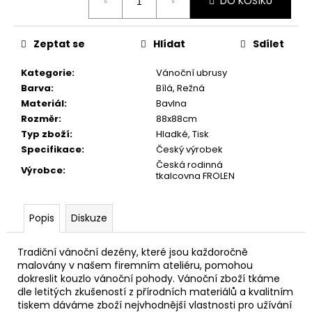
č
DO KOŠÍKU
cena:
u
j
Zeptat se
Hlídat
Sdílet
e
m
Kategorie
:
Vánoční ubrusy
e
Barva
:
Bílá, Režná
Materiál
:
Bavlna
UTĚRKA
Rozměr
:
88x88cm
GLOSS
Typ zboží
:
Hladké, Tisk
50X70
Specifikace
:
Český výrobek
MODRÁ/BÍLÉ
Česká rodinná
PROUŽKY
Výrobce
:
tkalcovna FROLEN
100%LEN
101,60
Kč
Popis
Diskuze
Tradiční vánoční dezény, které jsou každoročně
malovány v našem firemním ateliéru, pomohou
dokreslit kouzlo vánoční pohody. Vánoční zboží tkáme
dle letitých zkušeností z přírodních materiálů a kvalitním
tiskem dáváme zboží nejvhodnější vlastnosti pro užívání