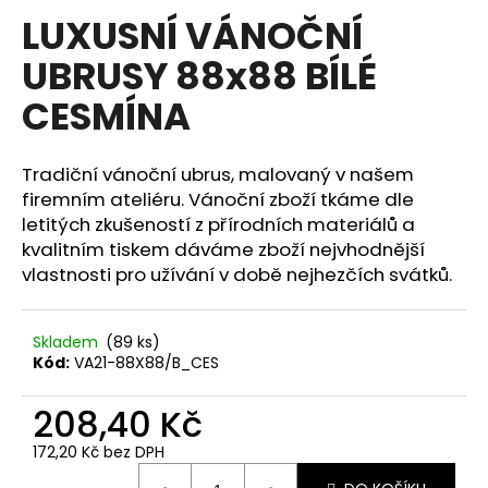
hodnocení
LUXUSNÍ VÁNOČNÍ
a
produktu
je
j
UBRUSY 88x88 BÍLÉ
0,0
í
z
CESMÍNA
5
t
hvězdiček.
?
Tradiční vánoční ubrus, malovaný v našem
firemním ateliéru. Vánoční zboží tkáme dle
letitých zkušeností z přírodních materiálů a
kvalitním tiskem dáváme zboží nejvhodnější
HLEDAT
vlastnosti pro užívání v době nejhezčích svátků.
Skladem
(89 ks)
D
Kód:
VA21-88X88/B_CES
o
p
208,40 Kč
o
r
172,20 Kč bez DPH
u
Měrná