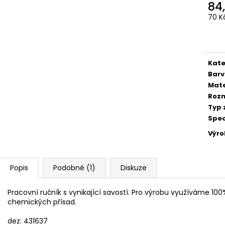
84
64,40 Kč
52,50 Kč
70 K
Měr
cena
Kate
Bar
Mate
Roz
Typ 
Spec
Výr
Popis
Podobné (1)
Diskuze
Pracovní ručník s vynikající savostí. Pro výrobu využíváme 100
chemických přísad.
dez: 431637