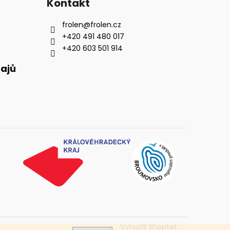
Kontakt
frolen
@
frolen.cz
+420 491 480 017
+420 603 501 914
ajů
Vytvořil Shoptet