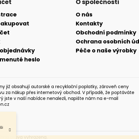
účet
O společnosti
strace
O nás
nakupovat
Kontakty
účet
Obchodní podmínky
k
Ochrana osobních úd
 objednávky
Péče o naše výrobky
menuté heslo
y již obsahují autorské a recyklační poplatky, zároveň ceny
evu za nákup přes internetový obchod. V případě, že poptáváte
rý jste v naší nabídce nenalezli, napište nám na e-mail
en.cz
ši
chna práva vyhrazena.