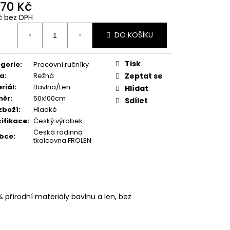
,70 Kč
č bez DPH
ná
DO KOŠÍKU
:
Tisk
gorie
:
Pracovní ručníky
va
:
Režná
Zeptat se
riál
:
Bavlna/Len
Hlídat
měr
:
50x100cm
Sdílet
zboží
:
Hladké
ifikace
:
Český výrobek
Česká rodinná
obce
:
tkalcovna FROLEN
% přírodní materiály bavlnu a len, bez