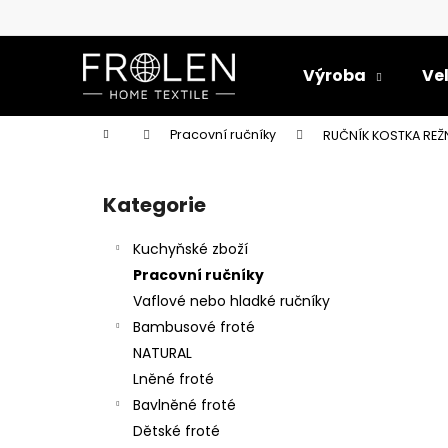
K
Přejít
na
o
obsah
Zpět
Zpět
š
Výroba
Ve
do
do
í
k
obchodu
obchodu
Domů
Pracovní ručníky
RUČNÍK KOSTKA REŽN
P
o
Kategorie
Přeskočit
s
kategorie
t
Kuchyňské zboží
r
Pracovní ručníky
a
Vaflové nebo hladké ručníky
n
Bambusové froté
n
NATURAL
í
Lněné froté
p
Bavlněné froté
a
Dětské froté
UTĚRKA PRUHY ÚZKÉ 50X70 BAVLNA/LEN