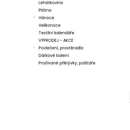
n
Lehátkovina
59,30 Kč
e
Plátna
l
Vánoce
Velikonoce
Textilní kalendáře
VÝPRODEJ - AKCE
Povlečení, prostěradla
Dárkové balení
Prošívané přikrývky, polštáře