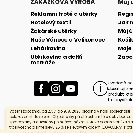
ZAKÁZKOVÁ VÝROBA
Můj 
p
a
Reklamní froté a utěrky
Regi
t
Hotelový textil
Jak 
í
Žakárské utěrky
Můj 
Naše Vánoce a Velikonoce
Koší
Lehátkovina
Moje
Utěrkovina a další
Zapo
metráže
Uvedené cen
obsahují sl
produkt, kte
frolen@frol
Vážení zákazníci, od 27. 7. do 9. 8. 2026 probíhá v naší společnosti
celozávodní dovolená. Objednávky přijaté během této doby budou
zpracovány a odeslány po našem návratu. Jako poděkování za Va
trpělivost nabízíme slevu 25 % se slevovým kódem „DOVOLENA“. Platí
Copyright 2026
Frolen, Linex-export, s.r.o
. Vše
pouze pro maloobchodní objednávky. Děkujeme za pochopení a