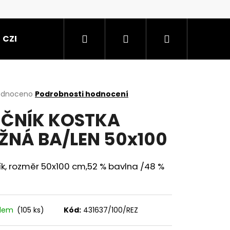
Hledat
Přihlášení
Nákupní
CZE
košík
rné
odnoceno
Podrobnosti hodnocení
cení
ČNÍK KOSTKA
ktu
ŽNÁ BA/LEN 50x100
ček.
k, rozměr 50x100 cm,52 % bavlna /48 %
adem
(105 ks)
Kód:
431637/100/REZ
50X65