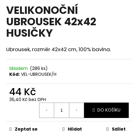
hodnocení
VELIKONOČNÍ
a
produktu
je
j
UBROUSEK 42x42
0,0
í
z
HUSIČKY
5
t
hvězdiček.
?
Ubrousek, rozměr 42x42 cm, 100% bavlna.
Skladem
(286 ks)
HLEDAT
Kód:
VEL-UBROUSEK/H
44 Kč
D
36,40 Kč bez DPH
o
Měrná
DO KOŠÍKU
p
cena:
o
r
Zeptat se
Hlídat
Sdílet
u