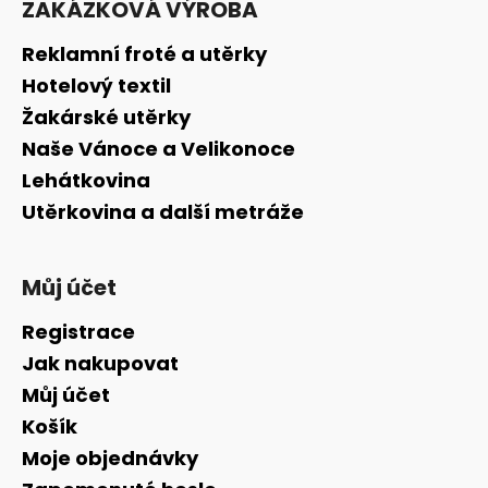
ZAKÁZKOVÁ VÝROBA
p
a
Reklamní froté a utěrky
t
Hotelový textil
í
Žakárské utěrky
Naše Vánoce a Velikonoce
Lehátkovina
Utěrkovina a další metráže
Můj účet
Registrace
Jak nakupovat
Můj účet
Košík
Moje objednávky