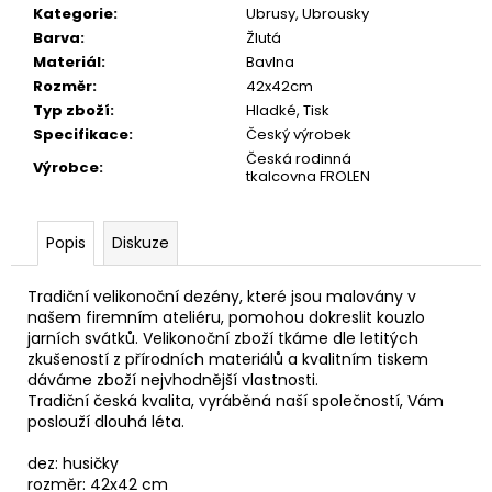
č
Kategorie
:
Ubrusy, Ubrousky
u
Barva
:
Žlutá
j
Materiál
:
Bavlna
e
Rozměr
:
42x42cm
m
Typ zboží
:
Hladké, Tisk
e
Specifikace
:
Český výrobek
Česká rodinná
Výrobce
:
tkalcovna FROLEN
ŽÍNKA
KOSTIČKY
25X14
Popis
Diskuze
CM
39
Kč
Tradiční velikonoční dezény, které jsou malovány v
našem firemním ateliéru, pomohou dokreslit kouzlo
jarních svátků. Velikonoční zboží tkáme dle letitých
zkušeností z přírodních materiálů a kvalitním tiskem
dáváme zboží nejvhodnější vlastnosti.
Tradiční česká kvalita, vyráběná naší společností, Vám
poslouží dlouhá léta.
dez: husičky
rozměr: 42x42 cm