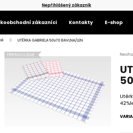
Nepřihlášený zákazník
lkoobchodní zákazníci
Kontakty
E-shop
Co potřebujete najít?
ké
UTĚRKA GABRIELA 50x70 BAVLNA/LEN
Průmě
Neoh
PŘIPRAVUJEME
HLEDAT
hodno
UT
produ
je
50
0,0
Doporučujeme
z
5
hvězdi
Utěr
42%l
VARI
RUČNÍK SLŮNĚ-SVĚTLE ZELENÝ 28,5X50
RUČNÍK MEDVÍDE