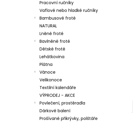
n
Pracovní ručníky
66,10 Kč
e
Vaflové nebo hladké ručníky
l
Bambusové froté
NATURAL
Lněné froté
Bavlněné froté
Dětské froté
Lehátkovina
Plátna
Vánoce
Velikonoce
Textilní kalendáře
VÝPRODEJ - AKCE
Povlečení, prostěradla
Dárkové balení
Prošívané přikrývky, polštáře