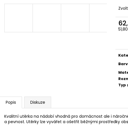
28,5X50
66,10 Kč
66,10 Kč
Zvol
62
51,8
Měr
cena
Kate
Bar
Mate
Roz
Typ 
Popis
Diskuze
Kvalitní utěrka na nádobí vhodná pro domácnost ale i náročné 
a pevnost. Utěrky lze vyvářet a ošetřit běžnými prostředky obsa