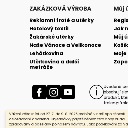
á
ZAKÁZKOVÁ VÝROBA
Můj 
p
a
Reklamní froté a utěrky
Regi
t
Hotelový textil
Jak 
í
Žakárské utěrky
Můj 
Naše Vánoce a Velikonoce
Koší
Lehátkovina
Moje
Utěrkovina a další
Zapo
metráže
Uvedené cen
obsahují sl
produkt, kte
frolen@frol
Vážení zákazníci, od 27. 7. do 9. 8. 2026 probíhá v naší společnosti
celozávodní dovolená. Objednávky přijaté během této doby budou
zpracovány a odeslány po našem návratu. Jako poděkování za Va