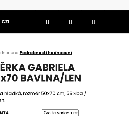
Hledat
Přihlášení
Nákupní
CZE
košík
rné
odnoceno
Podrobnosti hodnocení
cení
ĚRKA GABRIELA
ktu
x70 BAVLNA/LEN
ček.
ka hladká, rozměr 50x70 cm, 58%ba /
en.
ANTA
K SVĚTLE ZELENÝ