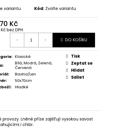
te variantu
Kód:
Zvolte variantu
,70 Kč
0 Kč bez DPH
ná
DO KOŠÍKU
:
Tisk
gorie
:
Klasické
Bílá, Modrá, Zelená,
Zeptat se
va
:
Červená
Hlídat
riál
:
Bavlna/Len
Sdílet
měr
:
50x70cm
zboží
:
Hladké
provozy. Lněné příze zajišťují vysokou savost
hujícími i chlór.