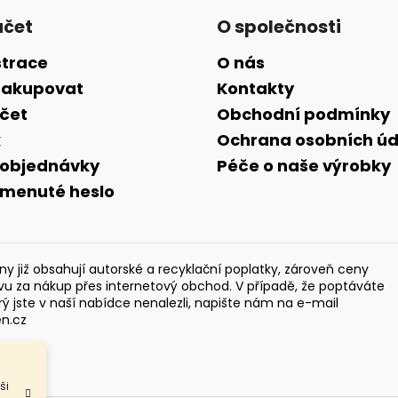
účet
O společnosti
strace
O nás
nakupovat
Kontakty
účet
Obchodní podmínky
k
Ochrana osobních úd
 objednávky
Péče o naše výrobky
menuté heslo
y již obsahují autorské a recyklační poplatky, zároveň ceny
evu za nákup přes internetový obchod. V případě, že poptáváte
rý jste v naší nabídce nenalezli, napište nám na e-mail
en.cz
ši