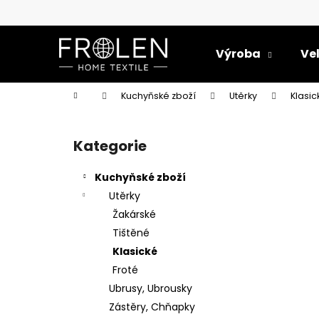
K
Přejít
na
o
obsah
Zpět
Zpět
š
Výroba
Ve
do
do
í
k
obchodu
obchodu
Domů
Kuchyňské zboží
Utěrky
Klasic
P
o
Kategorie
Přeskočit
s
kategorie
t
Kuchyňské zboží
r
Utěrky
a
Žakárské
n
Tištěné
n
Klasické
í
Froté
p
Ubrusy, Ubrousky
a
Zástěry, Chňapky
RUČNÍK PEJSEK 28,5X50