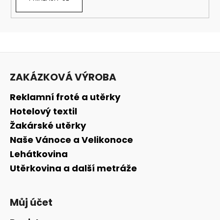
Z
á
ZAKÁZKOVÁ VÝROBA
p
a
Reklamní froté a utěrky
t
Hotelový textil
í
Žakárské utěrky
Naše Vánoce a Velikonoce
Lehátkovina
Utěrkovina a další metráže
Můj účet