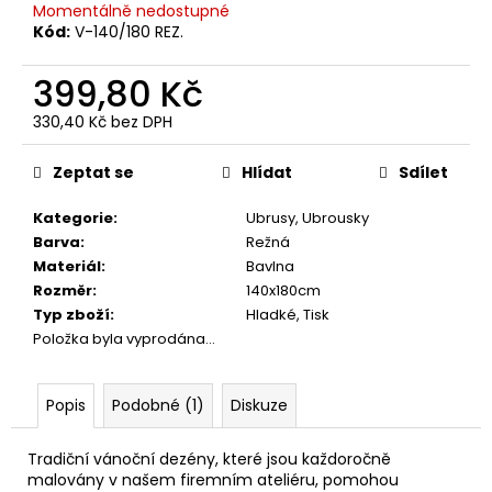
č
Momentálně nedostupné
u
Kód:
V-140/180 REZ.
j
e
399,80 Kč
m
e
330,40 Kč bez DPH
Měrná
cena:
Zeptat se
Hlídat
Sdílet
UTĚRKA
ŽAKÁRSKÁ
Kategorie
:
Ubrusy, Ubrousky
FOLKLÓR
Barva
:
Režná
50X70
Materiál
:
Bavlna
91,50
Rozměr
:
140x180cm
Kč
Typ zboží
:
Hladké, Tisk
Položka byla vyprodána…
Popis
Podobné (1)
Diskuze
Tradiční vánoční dezény, které jsou každoročně
malovány v našem firemním ateliéru, pomohou