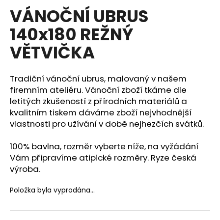
hodnocení
VÁNOČNÍ UBRUS
a
produktu
je
j
140x180 REŽNÝ
0,0
í
z
VĚTVIČKA
5
t
hvězdiček.
?
Tradiční vánoční ubrus, malovaný v našem
firemním ateliéru. Vánoční zboží tkáme dle
letitých zkušeností z přírodních materiálů a
kvalitním tiskem dáváme zboží nejvhodnější
HLEDAT
vlastnosti pro užívání v době nejhezčích svátků.
100% bavlna, rozměr vyberte níže, na vyžádání
D
Vám připravíme atipické rozměry. Ryze česká
o
výroba.
p
o
Položka byla vyprodána…
r
u