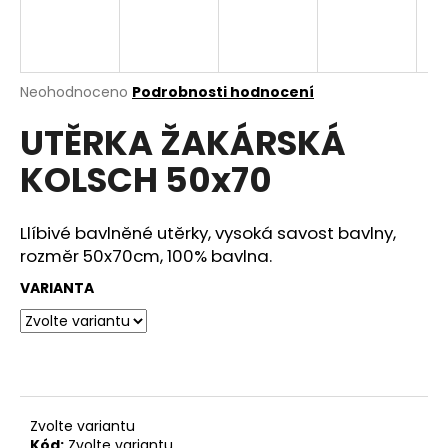
a
j
í
Průměrné
Neohodnoceno
Podrobnosti hodnocení
t
hodnocení
?
UTĚRKA ŽAKÁRSKÁ
produktu
je
KOLSCH 50x70
0,0
z
5
hvězdiček.
Llíbivé bavlněné utěrky, vysoká savost bavlny,
HLEDAT
rozměr 50x70cm, 100% bavlna.
VARIANTA
D
o
p
o
r
u
Zvolte variantu
Kód:
Zvolte variantu