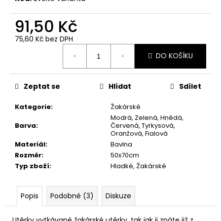
č
u
91,50 Kč
j
e
75,60 Kč bez DPH
m
Měrná
e
DO KOŠÍKU
cena:
RUČNÍK
Zeptat se
Hlídat
Sdílet
MEDVÍDEK
SVĚTLE
Kategorie
:
Žakárské
ZELENÝ
28,5X50
Modrá, Zelená, Hnědá,
Barva
:
Červená, Tyrkysová,
66,10
Oranžová, Fialová
Kč
Materiál
:
Bavlna
Rozměr
:
50x70cm
Typ zboží
:
Hladké, Žakárské
Popis
Podobné (3)
Diskuze
Utěrky vytkávané žakárské utěrky, tak jak ji znáte již z