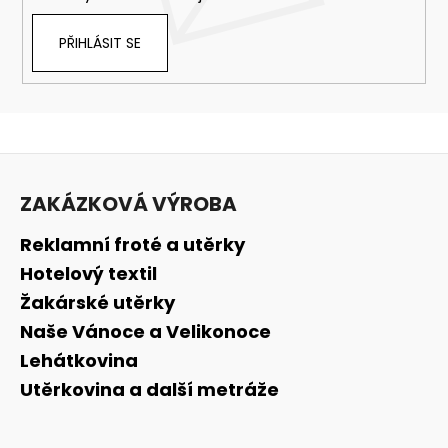
PŘIHLÁSIT SE
Z
á
ZAKÁZKOVÁ VÝROBA
p
a
Reklamní froté a utěrky
t
Hotelový textil
í
Žakárské utěrky
Naše Vánoce a Velikonoce
Lehátkovina
Utěrkovina a další metráže