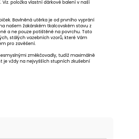
Viz. položka vlastní dárkové balení v naší
abiček. Bavlněná utěrka je od prvního vyprání
ný na našem žakárském tkalcovském stavu z
ené a ne pouze potištěné na povrchu. Tato
ých, stálých vazebních vzorů, které Vám
em pro zavěšení.
 nesmyslnými změkčovadly, tudíž maximálně
t je vždy na nejvyšších stupních zkušební