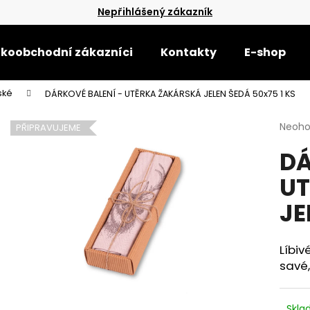
Nepřihlášený zákazník
lkoobchodní zákazníci
Kontakty
E-shop
Co potřebujete najít?
ské
DÁRKOVÉ BALENÍ - UTĚRKA ŽAKÁRSKÁ JELEN ŠEDÁ 50x75 1 KS
Průmě
Neoh
PŘIPRAVUJEME
HLEDAT
hodno
DÁ
produ
je
UT
0,0
Doporučujeme
z
JE
5
hvězdi
Líbiv
savé,
RUČNÍK SLŮNĚ-SVĚTLE ZELENÝ 28,5X50
RUČNÍK MEDVÍDE
Skl