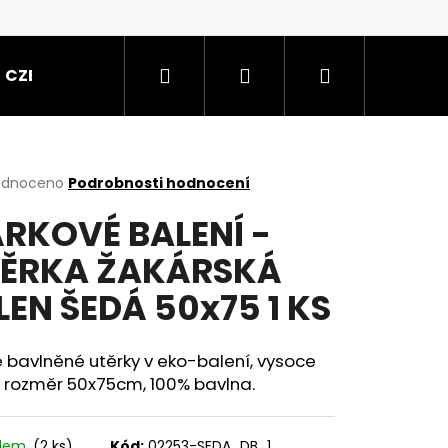
Hledat
Přihlášení
Nákupní
CZE
košík
rné
odnoceno
Podrobnosti hodnocení
cení
RKOVÉ BALENÍ -
ktu
ĚRKA ŽAKÁRSKÁ
LEN ŠEDÁ 50x75 1 KS
ček.
é bavlněné utěrky v eko-balení, vysoce
 rozměr 50x75cm, 100% bavlna.
K SVĚTLE ZELENÝ
adem
(2 ks)
Kód:
02253-SEDA_DB_1