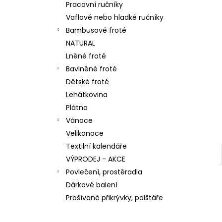
n
Pracovní ručníky
66,10 Kč
e
Vaflové nebo hladké ručníky
l
Bambusové froté
NATURAL
Lněné froté
Bavlněné froté
Dětské froté
Lehátkovina
Plátna
Vánoce
Velikonoce
Textilní kalendáře
VÝPRODEJ - AKCE
Povlečení, prostěradla
Dárkové balení
Prošívané přikrývky, polštáře