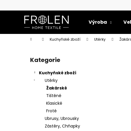
K
Přejít
na
o
obsah
Zpět
Zpět
š
Výroba
Ve
do
do
í
k
obchodu
obchodu
Domů
Kuchyňské zboží
Utěrky
Žakár
P
o
Kategorie
Přeskočit
s
kategorie
t
Kuchyňské zboží
r
Utěrky
a
Žakárské
n
Tištěné
n
Klasické
í
Froté
p
Ubrusy, Ubrousky
a
Zástěry, Chňapky
RUČNÍK PEJSEK 28,5X50