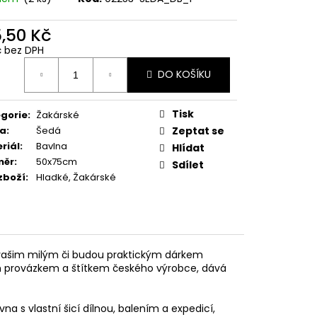
5,50 Kč
Kč bez DPH
ná
DO KOŠÍKU
:
Tisk
gorie
:
Žakárské
va
:
Šedá
Zeptat se
riál
:
Bavlna
Hlídat
měr
:
50x75cm
Sdílet
zboží
:
Hladké, Žakárské
t vašim milým či budou praktickým dárkem
m provázkem a štítkem českého výrobce, dává
na s vlastní šicí dílnou, balením a expedicí,