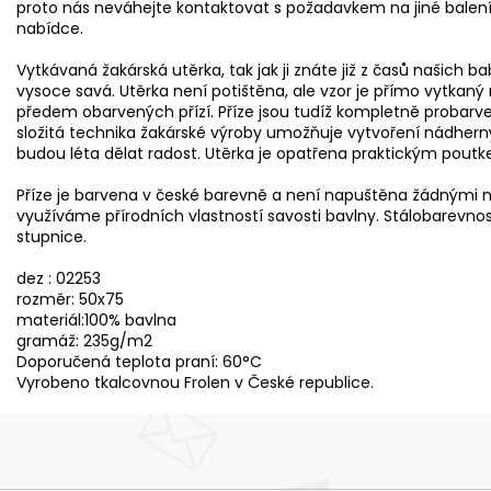
proto nás neváhejte kontaktovat s požadavkem na jiné balení. 
nabídce.
Vytkávaná žakárská utěrka, tak jak ji znáte již z časů našich b
vysoce savá. Utěrka není potištěna, ale vzor je přímo vytka
předem obarvených přízí. Příze jsou tudíž kompletně probarv
složitá technika žakárské výroby umožňuje vytvoření nádhern
budou léta dělat radost. Utěrka je opatřena praktickým poutk
Příze je barvena v české barevně a není napuštěna žádnými
využíváme přírodních vlastností savosti bavlny. Stálobarevnos
stupnice.
dez : 02253
rozměr: 50x75
materiál:100% bavlna
gramáž: 235g/m2
Doporučená teplota praní: 60°C
Vyrobeno tkalcovnou Frolen v České republice.