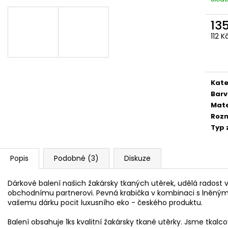
28,5X50
66,10 Kč
66,10 Kč
13
112 
Měr
cena
Kate
Bar
Mate
Roz
Typ 
Popis
Podobné (3)
Diskuze
Dárkové balení našich žakársky tkaných utěrek, udělá rados
obchodnímu partnerovi. Pevná krabička v kombinaci s lněný
vašemu dárku pocit luxusního eko - českého produktu.
Balení obsahuje 1ks kvalitní žakársky tkané utěrky. Jsme tkalcov