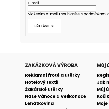
E-mail
Vložením e-mailu souhlasíte s
podmínkami o
PŘIHLÁSIT SE
Z
á
ZAKÁZKOVÁ VÝROBA
Můj 
p
a
Reklamní froté a utěrky
Regi
t
Hotelový textil
Jak 
í
Žakárské utěrky
Můj 
Naše Vánoce a Velikonoce
Koší
Lehátkovina
Moje