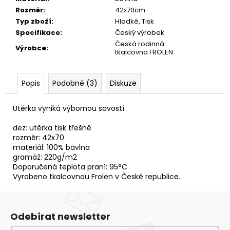
č
Rozměr
:
42x70cm
u
Typ zboží
:
Hladké, Tisk
j
Specifikace
:
Český výrobek
e
Česká rodinná
m
Výrobce
:
tkalcovna FROLEN
e
Popis
Podobné (3)
Diskuze
UTĚRKA
VAFLE
CARINA
Utěrka vyniká výbornou savostí.
50X70
64,40
dez: utěrka tisk třešně
Kč
rozměr: 42x70
materiál: 100% bavlna
gramáž: 220g/m2
Doporučená teplota praní: 95°C
Vyrobeno tkalcovnou Frolen v České republice.
Odebírat newsletter