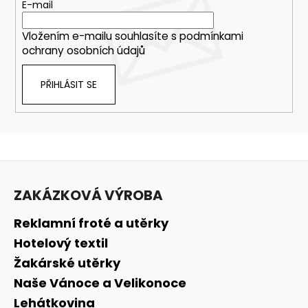
E-mail
Vložením e-mailu souhlasíte s
podmínkami
ochrany osobních údajů
PŘIHLÁSIT SE
Z
á
ZAKÁZKOVÁ VÝROBA
p
a
Reklamní froté a utěrky
t
Hotelový textil
í
Žakárské utěrky
Naše Vánoce a Velikonoce
Lehátkovina