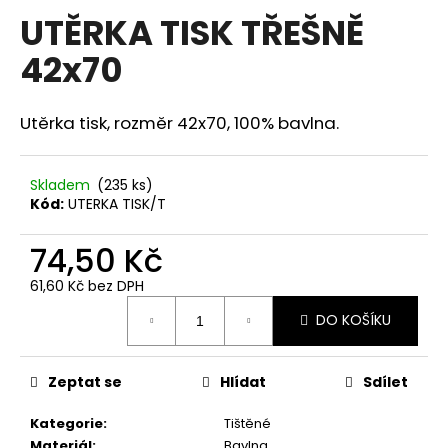
hodnocení
UTĚRKA TISK TŘEŠNĚ
a
produktu
je
j
42x70
0,0
í
z
5
t
hvězdiček.
Utěrka tisk, rozměr 42x70, 100% bavlna.
?
Skladem
(235 ks)
Kód:
UTERKA TISK/T
HLEDAT
74,50 Kč
61,60 Kč bez DPH
Měrná
D
DO KOŠÍKU
cena:
o
p
o
Zeptat se
Hlídat
Sdílet
r
Kategorie
:
Tištěné
u
Materiál
:
Bavlna