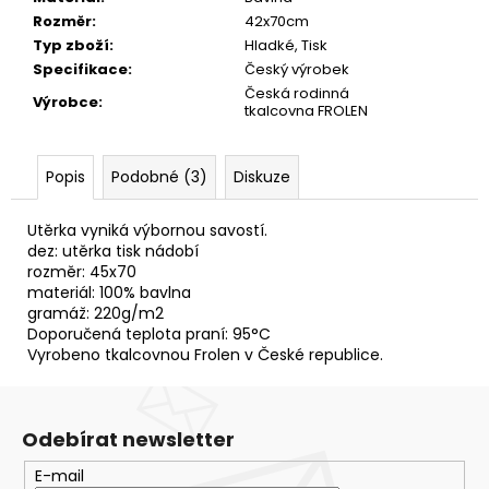
č
Rozměr
:
42x70cm
u
Typ zboží
:
Hladké, Tisk
j
Specifikace
:
Český výrobek
e
Česká rodinná
m
Výrobce
:
tkalcovna FROLEN
e
Popis
Podobné (3)
Diskuze
RUČNÍK
BERUŠKA
ZEL.ŽLUTÁ
Utěrka vyniká výbornou savostí.
50X90
dez: utěrka tisk nádobí
113,50
rozměr: 45x70
Kč
materiál: 100% bavlna
gramáž: 220g/m2
Doporučená teplota praní: 95°C
Vyrobeno tkalcovnou Frolen v České republice.
Odebírat newsletter
E-mail