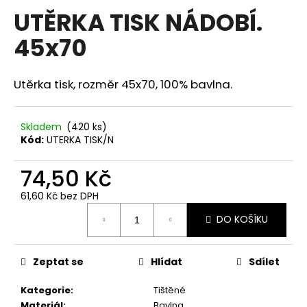
hodnocení
UTĚRKA TISK NÁDOBÍ.
a
produktu
je
j
45x70
0,0
í
z
5
t
hvězdiček.
Utěrka tisk, rozměr 45x70, 100% bavlna.
?
Skladem
(420 ks)
Kód:
UTERKA TISK/N
HLEDAT
74,50 Kč
61,60 Kč bez DPH
Měrná
D
DO KOŠÍKU
cena:
o
p
o
Zeptat se
Hlídat
Sdílet
r
Kategorie
:
Tištěné
u
Materiál
:
Bavlna