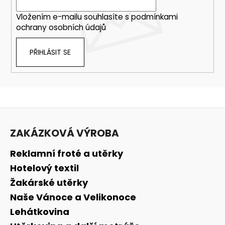
Vložením e-mailu souhlasíte s
podmínkami
ochrany osobních údajů
PŘIHLÁSIT SE
Z
á
ZAKÁZKOVÁ VÝROBA
p
a
Reklamní froté a utěrky
t
Hotelový textil
í
Žakárské utěrky
Naše Vánoce a Velikonoce
Lehátkovina