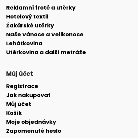
a
Reklamní froté a utěrky
t
Hotelový textil
í
Žakárské utěrky
Naše Vánoce a Velikonoce
Lehátkovina
Utěrkovina a další metráže
Můj účet
Registrace
Jak nakupovat
Můj účet
Košík
Moje objednávky
Zapomenuté heslo