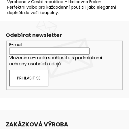
Vyrobeno v České republice – tkalcovna Frolen
Perfektní volba pro každodenní použití i jako elegantní
doplněk do vaší koupelny.
Odebírat newsletter
E-mail
Vložením e-mailu souhlasíte s
podmínkami
ochrany osobních údajů
PŘIHLÁSIT SE
Z
á
ZAKÁZKOVÁ VÝROBA
p