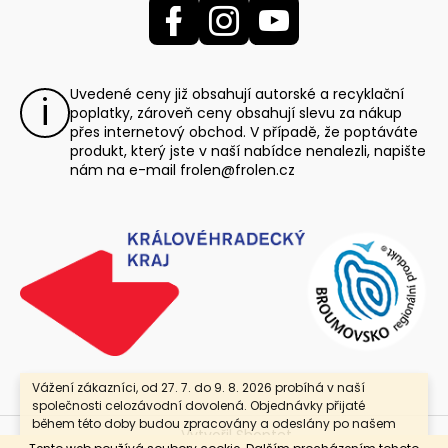
Uvedené ceny již obsahují autorské a recyklační
poplatky, zároveň ceny obsahují slevu za nákup
přes internetový obchod. V případě, že poptáváte
produkt, který jste v naší nabídce nenalezli, napište
nám na e-mail
frolen@frolen.cz
Vážení zákazníci, od 27. 7. do 9. 8. 2026 probíhá v naší
společnosti celozávodní dovolená. Objednávky přijaté
během této doby budou zpracovány a odeslány po našem
Vytvořil Shoptet
návratu. Jako poděkování za Vaši trpělivost nabízíme