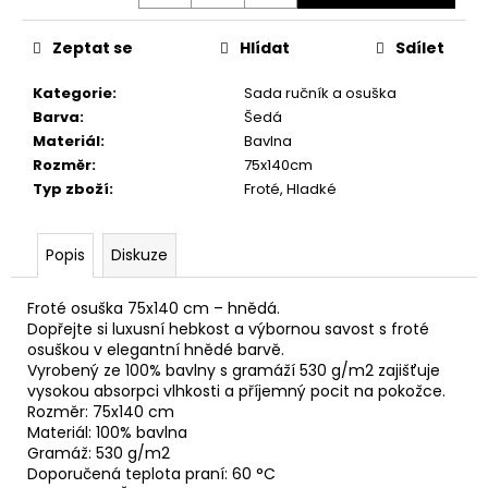
č
u
j
Zeptat se
Hlídat
Sdílet
e
Kategorie
:
Sada ručník a osuška
m
Barva
:
Šedá
e
Materiál
:
Bavlna
Rozměr
:
75x140cm
UTĚRKA
Typ zboží
:
Froté, Hladké
GLOSS
50X70
MODRÁ/BÍLÉ
Popis
Diskuze
PROUŽKY
100%LEN
101,60
Froté osuška 75x140 cm – hnědá.
Kč
Dopřejte si luxusní hebkost a výbornou savost s froté
osuškou v elegantní hnědé barvě.
Vyrobený ze 100% bavlny s gramáží 530 g/m2 zajišťuje
vysokou absorpci vlhkosti a příjemný pocit na pokožce.
Rozměr: 75x140 cm
Materiál: 100% bavlna
Gramáž: 530 g/m2
Doporučená teplota praní: 60 °C