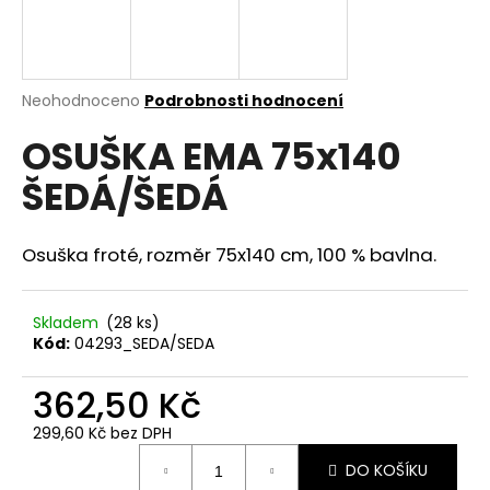
a
j
í
Průměrné
Neohodnoceno
Podrobnosti hodnocení
t
hodnocení
?
OSUŠKA EMA 75x140
produktu
je
ŠEDÁ/ŠEDÁ
0,0
z
5
hvězdiček.
Osuška froté, rozměr 75x140 cm, 100 % bavlna.
HLEDAT
Skladem
(28 ks)
Kód:
04293_SEDA/SEDA
D
o
362,50 Kč
p
o
299,60 Kč bez DPH
r
Měrná
u
DO KOŠÍKU
cena: