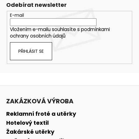
Odebírat newsletter
E-mail
Vložením e-mailu souhlasíte s
podmínkami
ochrany osobních údajů
PŘIHLÁSIT SE
Z
á
ZAKÁZKOVÁ VÝROBA
p
a
Reklamní froté a utěrky
t
Hotelový textil
í
Žakárské utěrky