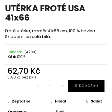
hodnocení
UTĚRKA FROTÉ USA
a
produktu
je
j
41x66
0,0
í
z
5
t
hvězdiček.
Froté utěrka, rozměr 41x66 cm, 100 % bavlna.
?
Skladem jen celá bílá.
Skladem
(42 ks)
Kód:
01015
HLEDAT
62,70 Kč
51,80 Kč bez DPH
D
Měrná
o
DO KOŠÍKU
cena:
p
o
r
Zeptat se
Hlídat
Sdílet
u
Kategorie
:
Froté