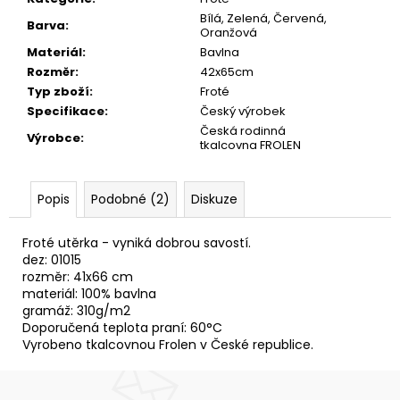
č
Bílá, Zelená, Červená,
u
Barva
:
Oranžová
j
Materiál
:
Bavlna
e
Rozměr
:
42x65cm
m
Typ zboží
:
Froté
e
Specifikace
:
Český výrobek
Česká rodinná
Výrobce
:
tkalcovna FROLEN
UTĚRKA
VAFLE
CARINA
50X70
Popis
Podobné (2)
Diskuze
64,40
Kč
Froté utěrka - vyniká dobrou savostí.
dez: 01015
rozměr: 41x66 cm
materiál: 100% bavlna
gramáž: 310g/m2
Doporučená teplota praní: 60°C
Vyrobeno tkalcovnou Frolen v České republice.