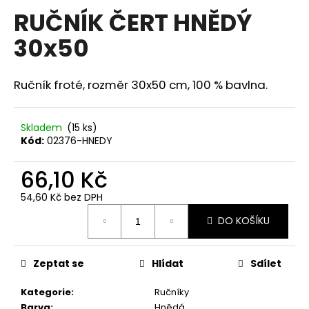
hodnocení
RUČNÍK ČERT HNĚDÝ
a
produktu
je
j
30x50
0,0
í
z
5
t
hvězdiček.
Ručník froté, rozměr 30x50 cm, 100 % bavlna.
?
Skladem
(15 ks)
Kód:
02376-HNEDY
HLEDAT
66,10 Kč
54,60 Kč bez DPH
Měrná
D
DO KOŠÍKU
cena:
o
p
o
Zeptat se
Hlídat
Sdílet
r
Kategorie
:
Ručníky
u
Barva
:
Hnědá