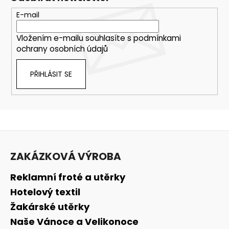
E-mail
Vložením e-mailu souhlasíte s
podmínkami
ochrany osobních údajů
PŘIHLÁSIT SE
Z
á
ZAKÁZKOVÁ VÝROBA
p
a
Reklamní froté a utěrky
t
Hotelový textil
í
Žakárské utěrky
Naše Vánoce a Velikonoce