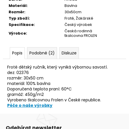
č
Materiál
:
Bavlna
u
Rozměr
:
30x50cm
j
Typ zboží
:
Froté, Žakárské
e
Specifikace
:
Český výrobek
m
Česká rodinná
e
Výrobce
:
tkalcovna FROLEN
UTĚRKA
Popis
Podobné (2)
Diskuze
GLOSS
50X70
MODRÁ/BÍLÉ
Froté dětský ručník, který vyniká výbornou savostí.
PROUŽKY
dez: 02376
100%LEN
rozměr: 30x50 cm
101,60
materiál: 100% bavlna
Kč
Doporučená teplota praní: 60°C
gramáž: 450g/m2
Vyrobeno tkalcovnou Frolen v České republice.
Péče o naše výrobky
Odebírat newsletter