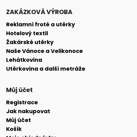
Z
á
ZAKÁZKOVÁ VÝROBA
p
a
Reklamní froté a utěrky
t
Hotelový textil
í
Žakárské utěrky
Naše Vánoce a Velikonoce
Lehátkovina
Utěrkovina a další metráže
Můj účet
Registrace
Jak nakupovat
Můj účet
Košík