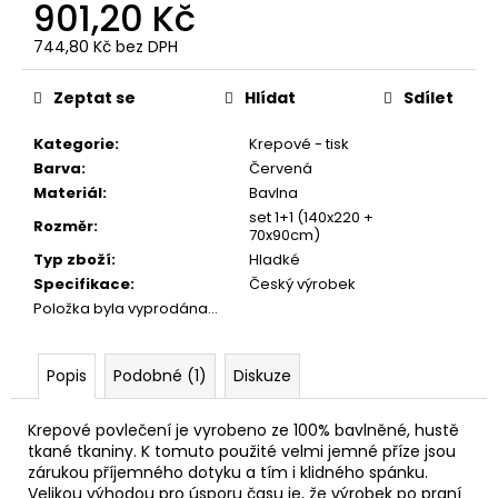
č
901,20 Kč
u
744,80 Kč bez DPH
j
Měrná
e
cena:
m
Zeptat se
Hlídat
Sdílet
e
Kategorie
:
Krepové - tisk
Barva
:
Červená
RUČNÍK
Materiál
:
Bavlna
KOTĚ
set 1+1 (140x220 +
Rozměr
:
-
70x90cm)
SVĚTLE
Typ zboží
:
Hladké
ZELENÝ
28,5X50
Specifikace
:
Český výrobek
Položka byla vyprodána…
66,10
Kč
Popis
Podobné (1)
Diskuze
Krepové povlečení je vyrobeno ze 100% bavlněné, hustě
tkané tkaniny. K tomuto použité velmi jemné příze jsou
zárukou příjemného dotyku a tím i klidného spánku.
Velikou výhodou pro úsporu času je, že výrobek po praní