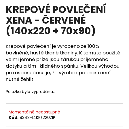
hodnocení
KREPOVÉ POVLEČENÍ
a
produktu
je
j
XENA - ČERVENÉ
0,0
í
z
(140x220 + 70x90)
5
t
hvězdiček.
?
Krepové povlečení je vyrobeno ze 100%
bavlněné, hustě tkané tkaniny. K tomuto použité
velmi jemné příze jsou zárukou příjemného
dotyku a tím i klidného spánku. Velikou výhodou
HLEDAT
pro úsporu času je, že výrobek po praní není
nutné žehlit
D
Položka byla vyprodána…
o
p
o
Momentálně nedostupné
r
Kód:
9343-14KR/220ZIP
u