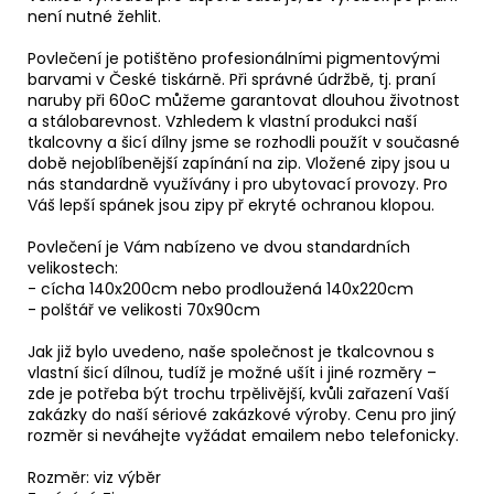
není nutné žehlit.
Povlečení je potištěno profesionálními pigmentovými
barvami v České tiskárně. Při správné údržbě, tj. praní
naruby při 60oC můžeme garantovat dlouhou životnost
a stálobarevnost. Vzhledem k vlastní produkci naší
tkalcovny a šicí dílny jsme se rozhodli použít v současné
době nejoblíbenější zapínání na zip. Vložené zipy jsou u
nás standardně využívány i pro ubytovací provozy. Pro
Váš lepší spánek jsou zipy př ekryté ochranou klopou.
Povlečení je Vám nabízeno ve dvou standardních
velikostech:
- cícha 140x200cm nebo prodloužená 140x220cm
- polštář ve velikosti 70x90cm
Jak již bylo uvedeno, naše společnost je tkalcovnou s
vlastní šicí dílnou, tudíž je možné ušít i jiné rozměry –
zde je potřeba být trochu trpělivější, kvůli zařazení Vaší
zakázky do naší sériové zakázkové výroby. Cenu pro jiný
rozměr si neváhejte vyžádat emailem nebo telefonicky.
Rozměr: viz výběr