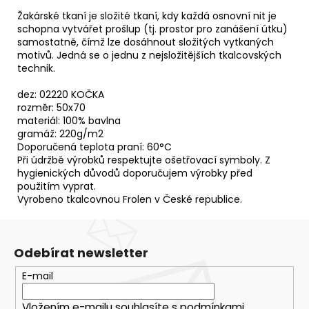
Žakárské tkaní je složité tkaní, kdy každá osnovní nit je
schopna vytvářet prošlup (tj. prostor pro zanášení útku)
samostatně, čímž lze dosáhnout složitých vytkaných
motivů. Jedná se o jednu z nejsložitějších tkalcovských
technik.
dez: 02220 KOČKA
rozměr: 50x70
materiál: 100% bavlna
gramáž: 220g/m2
Doporučená teplota praní: 60°C
Při údržbě výrobků respektujte ošetřovací symboly. Z
hygienických důvodů doporučujem výrobky před
použitím vyprat.
Vyrobeno tkalcovnou Frolen v České republice.
Odebírat newsletter
E-mail
Vložením e-mailu souhlasíte s
podmínkami