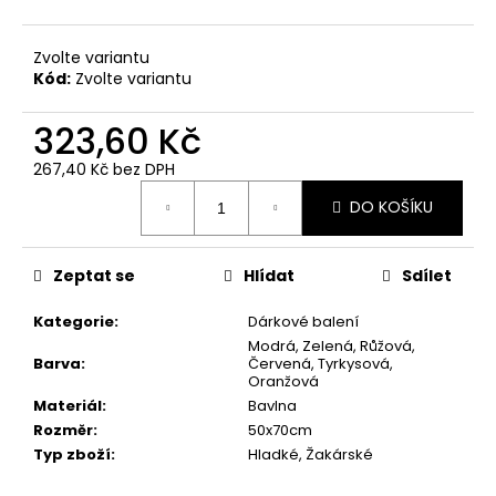
č
u
j
Zvolte variantu
e
Kód:
Zvolte variantu
m
e
323,60 Kč
267,40 Kč bez DPH
RUČNÍK
Měrná
DO KOŠÍKU
BERUŠKA
cena:
ZEL.ŽLUTÁ
50X90
113,50
Zeptat se
Hlídat
Sdílet
Kč
Kategorie
:
Dárkové balení
Modrá, Zelená, Růžová,
Barva
:
Červená, Tyrkysová,
Oranžová
Materiál
:
Bavlna
Rozměr
:
50x70cm
Typ zboží
:
Hladké, Žakárské