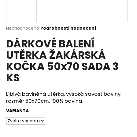
a
j
í
Průměrné
Neohodnoceno
Podrobnosti hodnocení
t
hodnocení
?
DÁRKOVÉ BALENÍ
produktu
je
UTĚRKA ŽAKÁRSKÁ
0,0
z
KOČKA 50x70 SADA 3
5
hvězdiček.
HLEDAT
KS
Líbivá bavlněná utěrka, vysoká savost bavlny,
D
rozměr 50x70cm, 100% bavlna.
o
p
VARIANTA
o
r
u