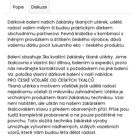
Popis
Diskuze
Dárkové balení našich žakársky tkaných utěrek, udělá
radost vašim milým či budou praktickým dárkem
obchodnímu partnerovi. Pevná krabička v kombinaci s
lněným provázkem a štítkem českého výrobce, dává
vašemu dárku pocit luxusního eko - českého produktu.
Balení obsahuje 3ks kvalitní žakársky tkané utěrky. Jsme
tkalcovna s vlastní šicí dílnou, balením a expedicí, proto
nás neváhejte kontaktovat s požadavkem na jiné balení.
Viz. položka vlastní dárkové balení v naší nabídce.
PRO ČESKÉ VČELAŘE OD ČESKÝCH TKALCŮ
Tkaná utěrka s motivem včeliček jistě udělá radost
nejednomu včelaři či milovníku zahradničení. Utěrka je
vrcholným produktem tkaní žakárskou technikou. Vzor
není natištěn, ale utkán na našem žakárském
tkalcovském stavu z předem obarvených přízí. Příze jsou
tudíž kompletně probarvené a ne pouze potištěné na
povrchu. Tato složitá technika žakárské výroby
umožňuje vytvoření nádherných, stálých vazebních
vzorů, které Vám budou léta dělat radost.