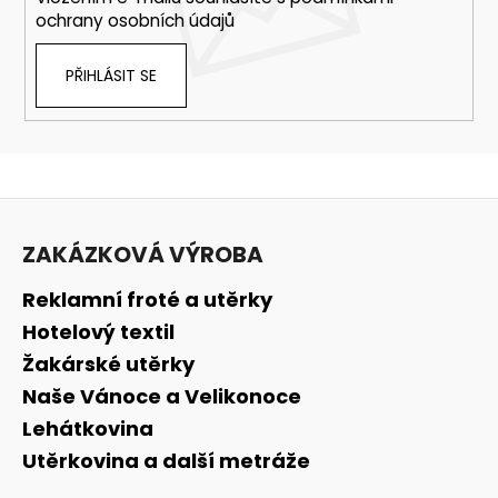
ochrany osobních údajů
PŘIHLÁSIT SE
Z
á
ZAKÁZKOVÁ VÝROBA
p
a
Reklamní froté a utěrky
t
Hotelový textil
í
Žakárské utěrky
Naše Vánoce a Velikonoce
Lehátkovina
Utěrkovina a další metráže