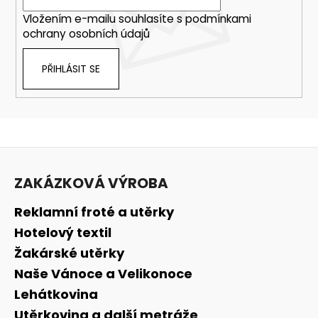
Vložením e-mailu souhlasíte s
podmínkami
ochrany osobních údajů
PŘIHLÁSIT SE
Z
á
ZAKÁZKOVÁ VÝROBA
p
a
Reklamní froté a utěrky
t
Hotelový textil
í
Žakárské utěrky
Naše Vánoce a Velikonoce
Lehátkovina
Utěrkovina a další metráže