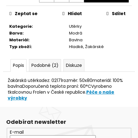
č
u
j
Zeptat se
Hlídat
Sdílet
e
Kategorie
:
Utěrky
m
Barva
:
Modrá
e
Materiál
:
Bavlna
Typ zboží
:
Hladké, Žakárské
RUČNÍK
MEDVÍDEK
SVĚTLE
Popis
Podobné (2)
Diskuze
ZELENÝ
28,5X50
Žakárská utěrkadez: 02171rozměr: 50x80materiál: 100%
66,10
bavlnaDoporučená teplota praní: 60°CVyrobeno
Kč
tkalcovnou Frolen v České republice.
Péče o naše
výrobky
Odebírat newsletter
E-mail