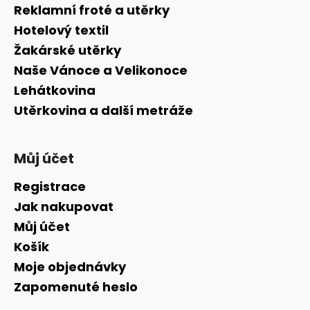
a
Reklamní froté a utěrky
t
Hotelový textil
í
Žakárské utěrky
Naše Vánoce a Velikonoce
Lehátkovina
Utěrkovina a další metráže
Můj účet
Registrace
Jak nakupovat
Můj účet
Košík
Moje objednávky
Zapomenuté heslo