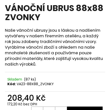
hodnocení
VÁNOČNÍ UBRUS 88x88
a
produktu
je
j
ZVONKY
0,0
í
z
5
t
hvězdiček.
Naše vánoční ubrusy jsou s láskou a nadšením
?
vytvářeny v našem firemním ateliéru, a každý
rok jsou zdobeny tradičními vánočními vzory.
Vyrábíme vánoční zboží s ohledem na naše
mnohaleté zkušenosti a používáme pouze
HLEDAT
přírodní materiály, které zajišťují vysokou kvalitu
našich výrobků.
D
Skladem
(87 ks)
o
Kód:
VA23-88X88_ZVONKY
p
o
208,40 Kč
r
172,20 Kč bez DPH
u
Měrná