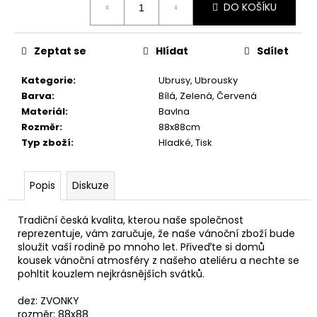
č
DO KOŠÍKU
cena:
u
j
e
Zeptat se
Hlídat
Sdílet
m
e
Kategorie
:
Ubrusy, Ubrousky
Barva
:
Bílá, Zelená, Červená
Materiál
:
Bavlna
RUČNÍK
Rozměr
:
88x88cm
MEDVÍDEK
Typ zboží
:
Hladké, Tisk
SVĚTLE
ZELENÝ
28,5X50
Popis
Diskuze
66,10
Kč
Tradiční česká kvalita, kterou naše společnost
reprezentuje, vám zaručuje, že naše vánoční zboží bude
sloužit vaší rodině po mnoho let. Přiveďte si domů
kousek vánoční atmosféry z našeho ateliéru a nechte se
pohltit kouzlem nejkrásnějších svátků.
dez: ZVONKY
rozměr: 88x88