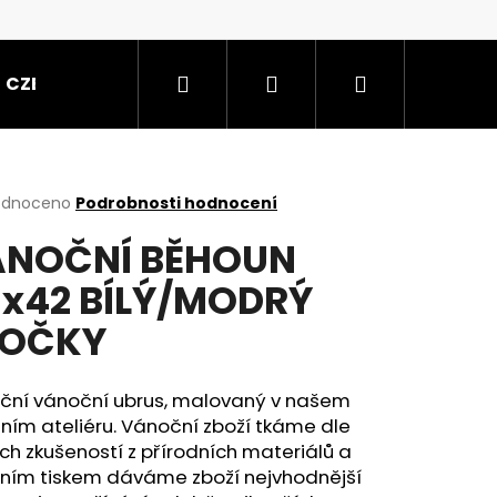
Hledat
Přihlášení
Nákupní
CZE
košík
rné
odnoceno
Podrobnosti hodnocení
cení
ÁNOČNÍ BĚHOUN
ktu
x42 BÍLÝ/MODRÝ
LOČKY
ček.
iční vánoční ubrus, malovaný v našem
ním ateliéru. Vánoční zboží tkáme dle
ých zkušeností z přírodních materiálů a
itním tiskem dáváme zboží nejvhodnější
 PASTELOVÁ