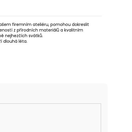
našem firemním ateliéru, pomohou dokreslit
ností z přírodních materiálů a kvalitním
bě nejhezčích svátků.
í dlouhá léta.