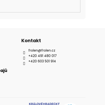
Kontakt
frolen
@
frolen.cz
+420 491 480 017
+420 603 501 914
ajů