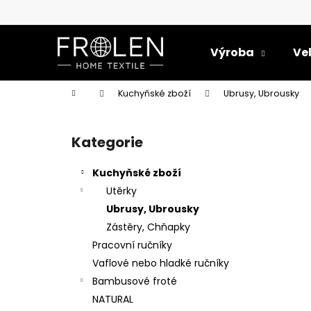
K
Přejít
na
o
obsah
Zpět
Zpět
š
Výroba
Ve
do
do
í
k
obchodu
obchodu
Domů
Kuchyňské zboží
Ubrusy, Ubrousky
P
o
Kategorie
Přeskočit
s
kategorie
t
Kuchyňské zboží
r
Utěrky
a
Ubrusy, Ubrousky
n
Zástěry, Chňapky
n
Pracovní ručníky
í
Vaflové nebo hladké ručníky
p
Bambusové froté
a
NATURAL
RUČNÍK HLADKÝ PASTELOVÝ