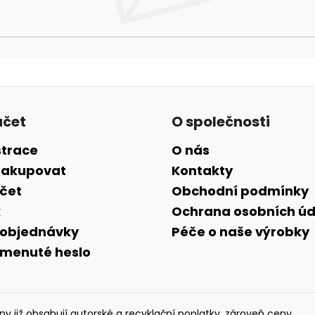
účet
O společnosti
strace
O nás
nakupovat
Kontakty
účet
Obchodní podmínky
k
Ochrana osobních úd
 objednávky
Péče o naše výrobky
menuté heslo
y již obsahují autorské a recyklační poplatky, zároveň ceny