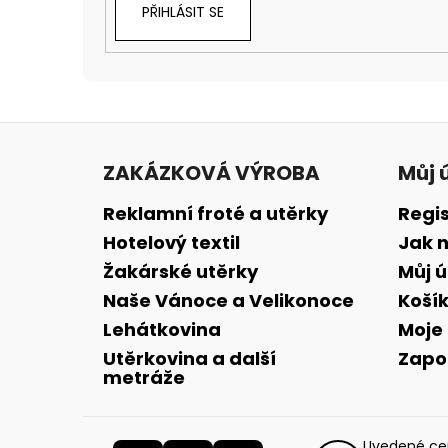
PŘIHLÁSIT SE
Z
á
ZAKÁZKOVÁ VÝROBA
Můj 
p
a
Reklamní froté a utěrky
Regi
t
Hotelový textil
Jak 
í
Žakárské utěrky
Můj 
Naše Vánoce a Velikonoce
Koší
Lehátkovina
Moje
Utěrkovina a další
Zapo
metráže
Uvedené cen