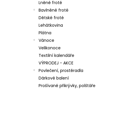
n
Lněné froté
137,20 Kč
e
Bavlněné froté
l
Dětské froté
Lehátkovina
Plátna
Vánoce
Velikonoce
Textilní kalendáře
VÝPRODEJ - AKCE
Povlečení, prostěradla
Dárkové balení
Prošívané přikrývky, polštáře