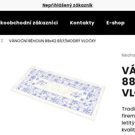
Nepřihlášený zákazník
lkoobchodní zákazníci
Kontakty
E-shop
Co potřebujete najít?
VÁNOČNÍ BĚHOUN 88x42 BÍLÝ/MODRÝ VLOČKY
Průmě
Neoh
HLEDAT
hodno
V
produ
je
88
0,0
Doporučujeme
z
V
5
hvězdi
Trad
firem
letit
kval
RUČNÍK BERUŠKA ZEL.ŽLUTÁ 50X90
OSUŠKA HLADKÁ