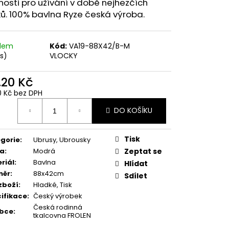
nosti pro užívání v době nejhezčích
ů. 100% bavlna Ryze česká výroba.
adem
Kód:
VA19-88X42/B-M
ks)
VLOCKY
,20 Kč
0 Kč bez DPH
ná
DO KOŠÍKU
:
Tisk
gorie
:
Ubrusy, Ubrousky
va
:
Modrá
Zeptat se
riál
:
Bavlna
Hlídat
měr
:
88x42cm
Sdílet
zboží
:
Hladké, Tisk
ifikace
:
Český výrobek
Česká rodinná
obce
:
tkalcovna FROLEN