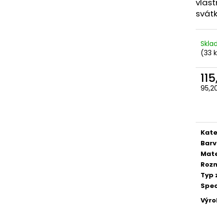
vlast
113,50 Kč
264,30 Kč
svátk
Skl
(33 
115
95,2
Měr
cena
Kate
Bar
Mate
Roz
Typ 
Spec
Výr