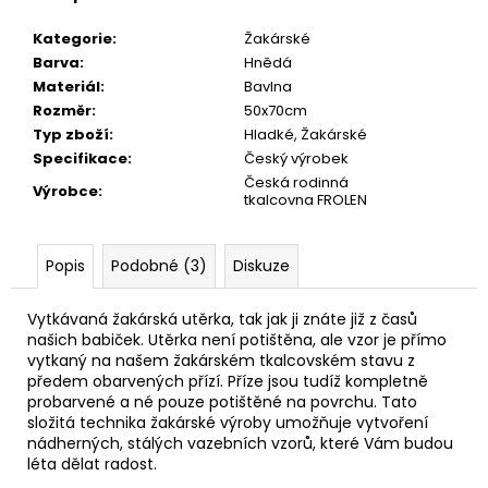
č
u
Kategorie
:
Žakárské
j
Barva
:
Hnědá
e
Materiál
:
Bavlna
m
Rozměr
:
50x70cm
e
Typ zboží
:
Hladké, Žakárské
Specifikace
:
Český výrobek
Česká rodinná
RUČNÍK
Výrobce
:
tkalcovna FROLEN
KOTĚ
-
SVĚTLE
ZELENÝ
Popis
Podobné (3)
Diskuze
28,5X50
66,10
Vytkávaná žakárská utěrka, tak jak ji znáte již z časů
Kč
našich babiček. Utěrka není potištěna, ale vzor je přímo
vytkaný na našem žakárském tkalcovském stavu z
předem obarvených přízí. Příze jsou tudíž kompletně
probarvené a né pouze potištěné na povrchu. Tato
složitá technika žakárské výroby umožňuje vytvoření
nádherných, stálých vazebních vzorů, které Vám budou
léta dělat radost.