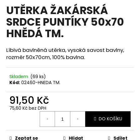
hodnocení
UTĚRKA ŽAKÁRSKÁ
a
produktu
je
j
SRDCE PUNTÍKY 50x70
0,0
í
z
HNĚDÁ TM.
5
t
hvězdiček.
?
Líbivá bavlněná utěrka, vysoká savost bavlny,
rozměr 50x70cm, 100% bavlna.
HLEDAT
Skladem
(69 ks)
Kód:
02460-HNEDA TM.
91,50 Kč
D
o
75,60 Kč bez DPH
p
Měrná
DO KOŠÍKU
o
cena:
r
u
Zeptat se
Hlídat
Sdílet