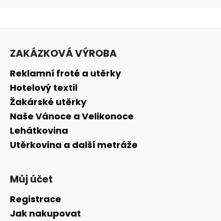
Z
á
ZAKÁZKOVÁ VÝROBA
p
a
Reklamní froté a utěrky
t
Hotelový textil
í
Žakárské utěrky
Naše Vánoce a Velikonoce
Lehátkovina
Utěrkovina a další metráže
Můj účet
Registrace
Jak nakupovat