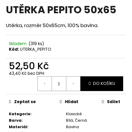
hodnocení
UTĚRKA PEPITO 50x65
a
produktu
je
j
0,0
í
z
Utěrka, rozměr 50x65cm, 100% bavlna.
5
t
hvězdiček.
?
Skladem
(319 ks)
Kód:
UTERKA_PEPITO
52,50 Kč
HLEDAT
43,40 Kč bez DPH
Měrná
DO KOŠÍKU
cena:
D
o
Zeptat se
Hlídat
Sdílet
p
o
Kategorie
:
Klasické
r
Barva
:
Bílá, Černá
u
Materiál
:
Bavlna