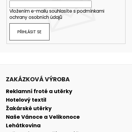
Vložením e-mailu souhlasíte s
podmínkami
ochrany osobních údajů
PŘIHLÁSIT SE
Z
á
ZAKÁZKOVÁ VÝROBA
p
a
Reklamní froté a utěrky
t
Hotelový textil
í
Žakárské utěrky
Naše Vánoce a Velikonoce
Lehátkovina