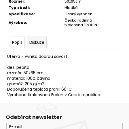
č
Rozměr
:
50x65cm
u
Typ zboží
:
Hladké
j
Specifikace
:
Český výrobek
e
Česká rodinná
Výrobce
:
tkalcovna FROLEN
m
e
Popis
Diskuze
UTĚRKA
BERUŠKA
Utěrka - vyniká dobrou savostí.
50X65
54,20
dez: pepito
Kč
rozměr: 50x65 cm
materiál: 100% bavlna
gramáž: 205 g/m2
Doporučená teplota praní: 60°C
Vyrobeno tkalcovnou Frolen v České republice.
Odebírat newsletter
E-mail