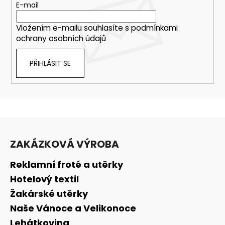
E-mail
Vložením e-mailu souhlasíte s
podmínkami
ochrany osobních údajů
PŘIHLÁSIT SE
Z
á
ZAKÁZKOVÁ VÝROBA
p
a
Reklamní froté a utěrky
t
Hotelový textil
í
Žakárské utěrky
Naše Vánoce a Velikonoce
Lehátkovina