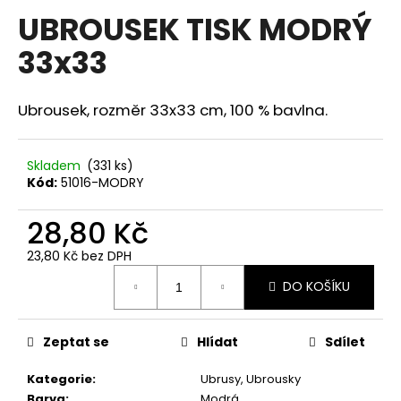
hodnocení
UBROUSEK TISK MODRÝ
a
produktu
je
j
33x33
0,0
í
z
5
t
hvězdiček.
Ubrousek, rozměr 33x33 cm, 100 % bavlna.
?
Skladem
(331 ks)
Kód:
51016-MODRY
HLEDAT
28,80 Kč
23,80 Kč bez DPH
Měrná
D
DO KOŠÍKU
cena:
o
p
o
Zeptat se
Hlídat
Sdílet
r
Kategorie
:
Ubrusy, Ubrousky
u
Barva
:
Modrá