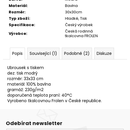
č
Materiál
:
Bavlna
u
Rozměr
:
30x30cm
j
Typ zboží
:
Hladké, Tisk
e
Specifikace
:
Český výrobek
m
Česká rodinná
e
Výrobce
:
tkalcovna FROLEN
UTĚRKA
Popis
Související (1)
Podobné (2)
Diskuze
BERUŠKA
50X65
54,20
Ubrousek s tiskem
Kč
dez: tisk modrý
rozměr: 33x33 cm
materiál: 100% bavlna
gramáž: 230g/m2
doporučená teplota praní: 40°C
Vyrobeno tkalcovnou Frolen v České republice.
Odebírat newsletter