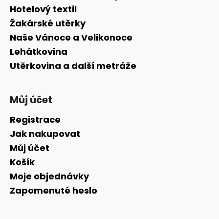
t
Hotelový textil
í
Žakárské utěrky
Naše Vánoce a Velikonoce
Lehátkovina
Utěrkovina a další metráže
Můj účet
Registrace
Jak nakupovat
Můj účet
Košík
Moje objednávky
Zapomenuté heslo