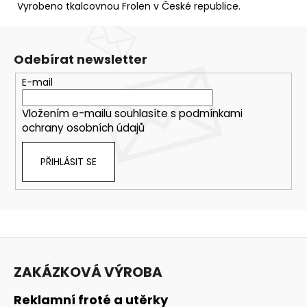
Vyrobeno tkalcovnou Frolen v České republice.
Odebírat newsletter
E-mail
Vložením e-mailu souhlasíte s
podmínkami
ochrany osobních údajů
PŘIHLÁSIT SE
Z
á
ZAKÁZKOVÁ VÝROBA
p
a
Reklamní froté a utěrky