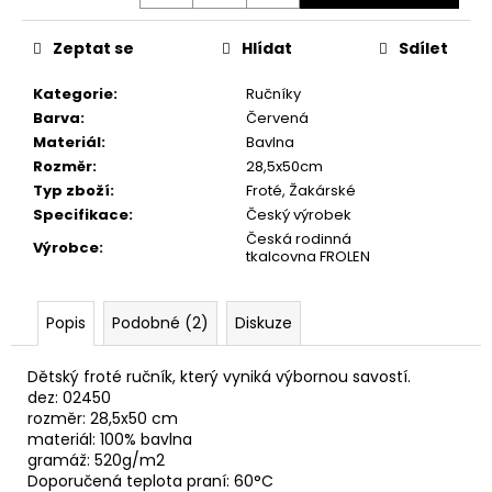
č
u
j
Zeptat se
Hlídat
Sdílet
e
Kategorie
:
Ručníky
m
Barva
:
Červená
e
Materiál
:
Bavlna
Rozměr
:
28,5x50cm
ŽÍNKA
Typ zboží
:
Froté, Žakárské
KYTIČKY
Specifikace
:
Český výrobek
25X13
Česká rodinná
CM
Výrobce
:
tkalcovna FROLEN
39
Kč
Popis
Podobné (2)
Diskuze
Dětský froté ručník, který vyniká výbornou savostí.
dez: 02450
rozměr: 28,5x50 cm
materiál: 100% bavlna
gramáž: 520g/m2
Doporučená teplota praní: 60°C