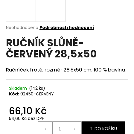
a
j
í
Průměrné
Neohodnoceno
Podrobnosti hodnocení
t
hodnocení
?
RUČNÍK SLŮNĚ-
produktu
je
ČERVENÝ 28,5x50
0,0
z
5
hvězdiček.
Ručníček froté, rozměr 28,5x50 cm, 100 % bavlna.
HLEDAT
Skladem
(142 ks)
Kód:
02450-CERVENY
D
o
66,10 Kč
p
o
54,60 Kč bez DPH
r
Měrná
u
DO KOŠÍKU
cena: