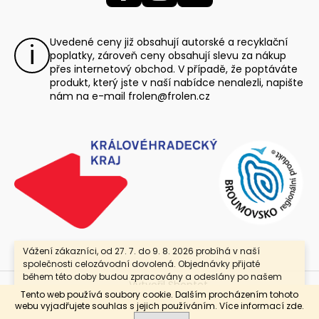
Uvedené ceny již obsahují autorské a recyklační
poplatky, zároveň ceny obsahují slevu za nákup
přes internetový obchod. V případě, že poptáváte
produkt, který jste v naší nabídce nenalezli, napište
nám na e-mail
frolen@frolen.cz
Vážení zákazníci, od 27. 7. do 9. 8. 2026 probíhá v naší
společnosti celozávodní dovolená. Objednávky přijaté
během této doby budou zpracovány a odeslány po našem
Vytvořil Shoptet
návratu. Jako poděkování za Vaši trpělivost nabízíme
Tento web používá soubory cookie. Dalším procházením tohoto
slevu 25 % se slevovým kódem „DOVOLENA“. Platí pouze pro
Copyright 2026
Frolen, Linex-export, s.r.o
. Všechna
webu vyjadřujete souhlas s jejich používáním. Více informací
zde
.
maloobchodní objednávky. Děkujeme za pochopení a