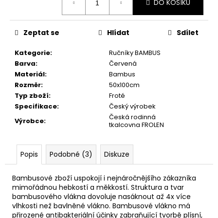
č
DO KOŠÍKU
cena:
u
j
e
Zeptat se
Hlídat
Sdílet
m
Kategorie
:
Ručníky BAMBUS
e
Barva
:
Červená
Materiál
:
Bambus
UTĚRKA
Rozměr
:
50x100cm
ŽAKÁRSKÁ
Typ zboží
:
Froté
FOLKLÓR
Specifikace
:
Český výrobek
50X70
Česká rodinná
91,50
Výrobce
:
tkalcovna FROLEN
Kč
Popis
Podobné (3)
Diskuze
Bambusové zboží uspokojí i nejnáročnějšího zákazníka
mimořádnou hebkostí a měkkostí. Struktura a tvar
bambusového vlákna dovoluje nasáknout až 4x více
vlhkosti než bavlněné vlákno. Bambusové vlákno má
přirozené antibakteriální účinky zabraňující tvorbě plísní,