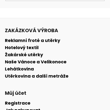
Z
á
ZAKÁZKOVÁ VÝROBA
p
a
Reklamní froté a utěrky
t
Hotelový textil
í
Žakárské utěrky
Naše Vánoce a Velikonoce
Lehátkovina
Utěrkovina a další metráže
Můj účet
Registrace