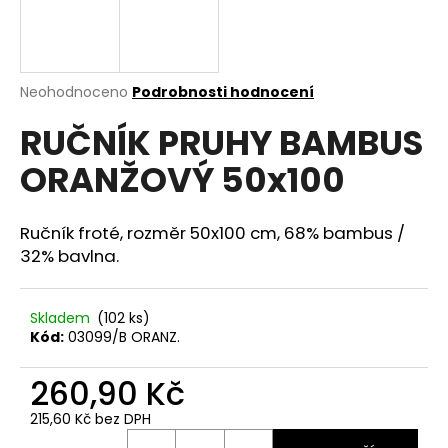
a
j
í
Průměrné
Neohodnoceno
Podrobnosti hodnocení
t
hodnocení
?
RUČNÍK PRUHY BAMBUS
produktu
je
ORANŽOVÝ 50x100
0,0
z
5
hvězdiček.
Ručník froté, rozměr 50x100 cm, 68% bambus /
HLEDAT
32% bavlna.
D
Skladem
(102 ks)
Kód:
03099/B ORANZ.
o
p
260,90 Kč
o
r
215,60 Kč bez DPH
u
Měrná