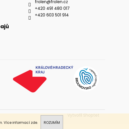
frolen
@
frolen.cz
+420 491 480 017
+420 603 501 914
ajů
Vytvořil Shoptet
m. Více informací
zde
.
ROZUMÍM