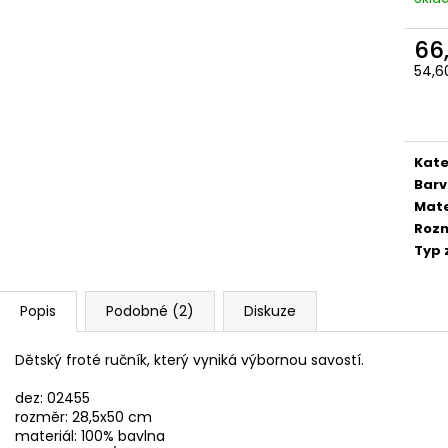
64,40 Kč
52,50 Kč
66
54,6
Měr
cena
Kate
Bar
Mate
Roz
Typ 
Popis
Podobné (2)
Diskuze
Dětský froté ručník, který vyniká výbornou savostí.
dez: 02455
rozměr: 28,5x50 cm
materiál: 100% bavlna