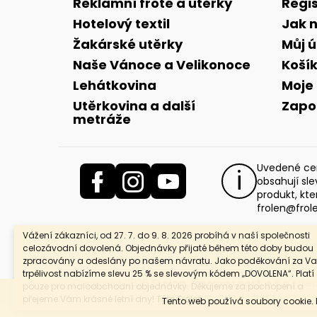
a
Reklamní froté a utěrky
Regi
t
Hotelový textil
Jak 
í
Žakárské utěrky
Můj 
Naše Vánoce a Velikonoce
Koší
Lehátkovina
Moje
Utěrkovina a další
Zapo
metráže
Uvedené cen
obsahují sl
produkt, kte
frolen@frol
Vážení zákazníci, od 27. 7. do 9. 8. 2026 probíhá v naší společnosti
celozávodní dovolená. Objednávky přijaté během této doby budou
zpracovány a odeslány po našem návratu. Jako poděkování za Va
trpělivost nabízíme slevu 25 % se slevovým kódem „DOVOLENA“. Platí
Copyright 2026
Frolen, Linex-export, s.r.o
. Vše
pouze pro maloobchodní objednávky. Děkujeme za pochopení a
přejeme Vám krásné letní dny! Tým Frolen
Tento web používá soubory cookie.