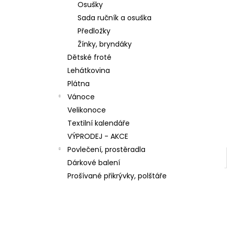
n
Osušky
59,30 Kč
e
Sada ručník a osuška
l
Předložky
Žínky, bryndáky
Dětské froté
Lehátkovina
Plátna
Vánoce
Velikonoce
Textilní kalendáře
VÝPRODEJ - AKCE
Povlečení, prostěradla
Dárkové balení
Prošívané přikrývky, polštáře