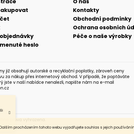
strace
O nás
nakupovat
Kontakty
účet
Obchodní podmínky
k
Ochrana osobních úd
 objednávky
Péče o naše výrobky
menuté heslo
y již obsahují autorské a recyklační poplatky, zároveň ceny
evu za nákup přes internetový obchod. V případě, že poptáváte
rý jste v naší nabídce nenalezli, napište nám na e-mail
en.cz
ši
chna práva vyhrazena.
 Dalším procházením tohoto webu vyjadřujete souhlas s jejich používání