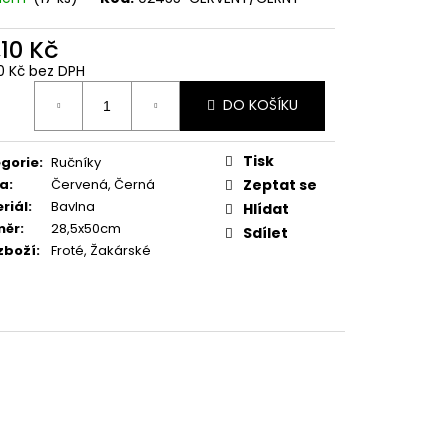
,10 Kč
0 Kč bez DPH
ná
DO KOŠÍKU
:
Tisk
gorie
:
Ručníky
va
:
Červená, Černá
Zeptat se
riál
:
Bavlna
Hlídat
měr
:
28,5x50cm
Sdílet
zboží
:
Froté, Žakárské