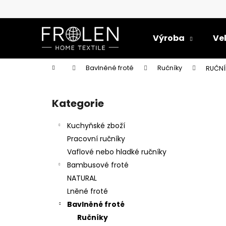
K
Přejít
na
o
obsah
Zpět
Zpět
š
Výroba
Ve
do
do
í
k
obchodu
obchodu
Domů
Bavlněné froté
Ručníky
RUČNÍ
P
o
Kategorie
Přeskočit
s
kategorie
t
Kuchyňské zboží
r
Pracovní ručníky
a
Vaflové nebo hladké ručníky
n
Bambusové froté
n
NATURAL
í
Lněné froté
p
Bavlněné froté
a
Ručníky
UTĚRKA PRUHY ÚZKÉ 50X70 BAVLNA/LEN