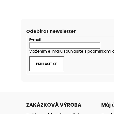
Odebírat newsletter
E-mail
Vložením e-mailu souhlasíte s
podmínkami o
PŘIHLÁSIT SE
Z
á
ZAKÁZKOVÁ VÝROBA
Můj 
p