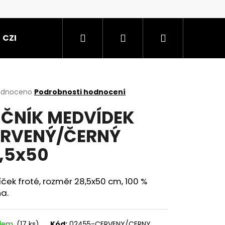
Hledat
Přihlášení
Nákupní
CZE
košík
rné
odnoceno
Podrobnosti hodnocení
cení
ČNÍK MEDVÍDEK
ktu
RVENÝ/ČERNÝ
,5x50
ček.
ček froté, rozměr 28,5x50 cm, 100 %
a.
50X65
adem
(17 ks)
Kód:
02455-CERVENY/CERNY