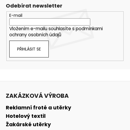
Odebírat newsletter
E-mail
Vložením e-mailu souhlasíte s
podmínkami
ochrany osobních údajů
PŘIHLÁSIT SE
Z
á
ZAKÁZKOVÁ VÝROBA
p
a
Reklamní froté a utěrky
t
Hotelový textil
í
Žakárské utěrky