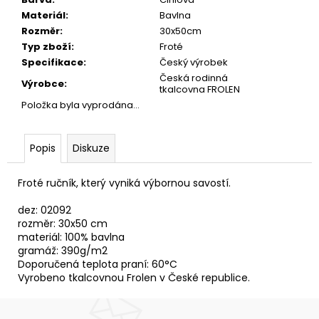
č
u
Materiál
:
Bavlna
j
Rozměr
:
30x50cm
e
Typ zboží
:
Froté
m
Specifikace
:
Český výrobek
e
Česká rodinná
Výrobce
:
tkalcovna FROLEN
Položka byla vyprodána…
UTĚRKA
GLOSS
50X70
Popis
Diskuze
MODRÁ/BÍLÉ
PROUŽKY
100%LEN
Froté ručník, který vyniká výbornou savostí.
101,60
dez: 02092
Kč
rozměr: 30x50 cm
materiál: 100% bavlna
gramáž: 390g/m2
Doporučená teplota praní: 60°C
Vyrobeno tkalcovnou Frolen v České republice.