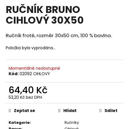
hodnocení
RUČNÍK BRUNO
a
produktu
je
j
CIHLOVÝ 30X50
0,0
í
z
5
t
hvězdiček.
Ručník froté, rozměr 30x50 cm, 100 % bavlna.
?
Položka byla vyprodána…
HLEDAT
Momentálně nedostupné
Kód:
02092 CIHLOVY
64,40 Kč
D
o
53,20 Kč bez DPH
Měrná
p
cena:
o
Zeptat se
Hlídat
Sdílet
r
u
Kategorie
:
Ručníky
Barva
:
Cihlová