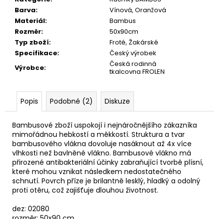
č
Barva
:
Vínová, Oranžová
u
Materiál
:
Bambus
j
Rozměr
:
50x90cm
e
Typ zboží
:
Froté, Žakárské
m
Specifikace
:
Český výrobek
e
Česká rodinná
Výrobce
:
tkalcovna FROLEN
ŽÍNKA
SLON+DELFÍN
ČERVENÁ
Popis
Podobné (2)
Diskuze
39
Kč
Bambusové zboží uspokojí i nejnáročnějšího zákazníka
mimořádnou hebkostí a měkkostí. Struktura a tvar
bambusového vlákna dovoluje nasáknout až 4x více
vlhkosti než bavlněné vlákno. Bambusové vlákno má
přirozené antibakteriální účinky zabraňující tvorbě plísní,
které mohou vznikat následkem nedostatečného
schnutí. Povrch příze je brilantně lesklý, hladký a odolný
proti otěru, což zajišťuje dlouhou životnost.
dez: 02080
rozměr: 50x90 cm