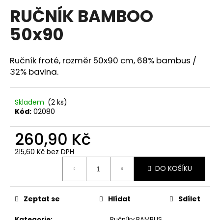
hodnocení
RUČNÍK BAMBOO
a
produktu
je
j
50x90
0,0
í
z
5
t
hvězdiček.
Ručník froté, rozměr 50x90 cm, 68% bambus /
?
32% bavlna.
Skladem
(2 ks)
Kód:
02080
HLEDAT
260,90 Kč
215,60 Kč bez DPH
D
Měrná
o
DO KOŠÍKU
cena:
p
o
r
Zeptat se
Hlídat
Sdílet
u
Kategorie
:
Ručníky BAMBUS