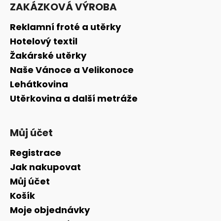
á
ZAKÁZKOVÁ VÝROBA
p
a
Reklamní froté a utěrky
t
Hotelový textil
í
Žakárské utěrky
Naše Vánoce a Velikonoce
Lehátkovina
Utěrkovina a další metráže
Můj účet
Registrace
Jak nakupovat
Můj účet
Košík
Moje objednávky