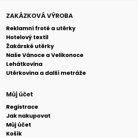
Z
á
ZAKÁZKOVÁ VÝROBA
p
a
Reklamní froté a utěrky
t
Hotelový textil
í
Žakárské utěrky
Naše Vánoce a Velikonoce
Lehátkovina
Utěrkovina a další metráže
Můj účet
Registrace
Jak nakupovat
Můj účet
Košík