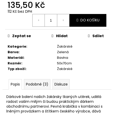
č
135,50 Kč
u
j
112 Kč bez DPH
Měrná
e
DO KOŠÍKU
cena:
m
e
Zeptat se
Hlídat
Sdílet
UTĚRKA
Kategorie
:
Žakárské
BERUŠKA
50X65
Barva
:
Zelená
Materiál
:
Bavlna
54,20
Kč
Rozměr
:
50x70cm
Typ zboží
:
Žakárské
Popis
Podobné (3)
Diskuze
Dárkové balení našich žakársky tkaných utěrek, udělá
radost vašim milým či budou praktickým dárkem
obchodnímu partnerovi. Pevná krabička v kombinaci s
lněným provázkem a štítkem českého výrobce, dává