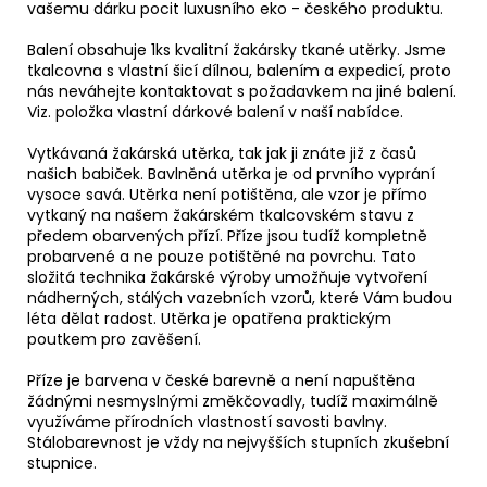
vašemu dárku pocit luxusního eko - českého produktu.
Balení obsahuje 1ks kvalitní žakársky tkané utěrky. Jsme
tkalcovna s vlastní šicí dílnou, balením a expedicí, proto
nás neváhejte kontaktovat s požadavkem na jiné balení.
Viz. položka vlastní dárkové balení v naší nabídce.
Vytkávaná žakárská utěrka, tak jak ji znáte již z časů
našich babiček. Bavlněná utěrka je od prvního vyprání
vysoce savá. Utěrka není potištěna, ale vzor je přímo
vytkaný na našem žakárském tkalcovském stavu z
předem obarvených přízí. Příze jsou tudíž kompletně
probarvené a ne pouze potištěné na povrchu. Tato
složitá technika žakárské výroby umožňuje vytvoření
nádherných, stálých vazebních vzorů, které Vám budou
léta dělat radost. Utěrka je opatřena praktickým
poutkem pro zavěšení.
Příze je barvena v české barevně a není napuštěna
žádnými nesmyslnými změkčovadly, tudíž maximálně
využíváme přírodních vlastností savosti bavlny.
Stálobarevnost je vždy na nejvyšších stupních zkušební
stupnice.