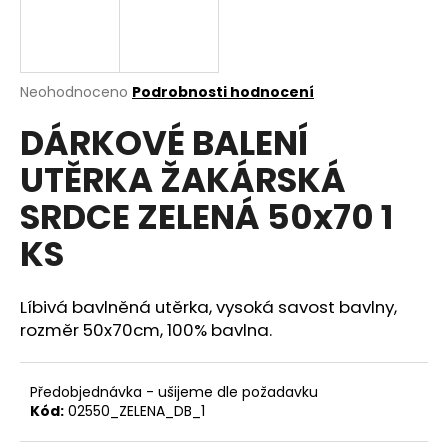
a
j
í
Průměrné
Neohodnoceno
Podrobnosti hodnocení
t
hodnocení
?
DÁRKOVÉ BALENÍ
produktu
je
UTĚRKA ŽAKÁRSKÁ
0,0
z
SRDCE ZELENÁ 50x70 1
5
hvězdiček.
HLEDAT
KS
Líbivá bavlněná utěrka, vysoká savost bavlny,
D
rozměr 50x70cm, 100% bavlna.
o
p
o
Předobjednávka - ušijeme dle požadavku
r
Kód:
02550_ZELENA_DB_1
u