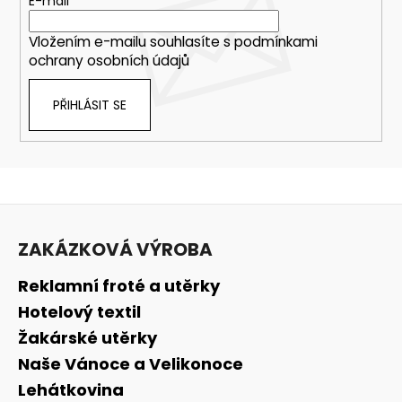
E-mail
Vložením e-mailu souhlasíte s
podmínkami
ochrany osobních údajů
PŘIHLÁSIT SE
Z
á
ZAKÁZKOVÁ VÝROBA
p
a
Reklamní froté a utěrky
t
Hotelový textil
í
Žakárské utěrky
Naše Vánoce a Velikonoce
Lehátkovina