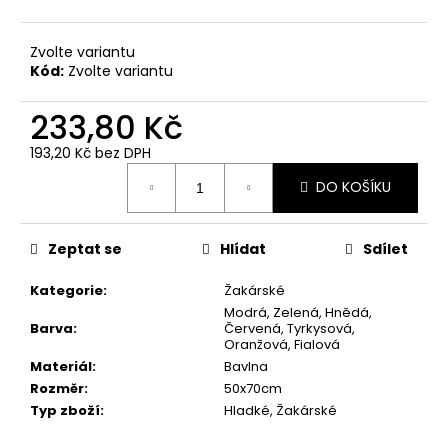
č
u
j
Zvolte variantu
e
Kód:
Zvolte variantu
m
e
233,80 Kč
193,20 Kč bez DPH
UTĚRKA
Měrná
DO KOŠÍKU
ŽAKÁRSKÁ
cena:
KÁVA
2
50X70
Zeptat se
Hlídat
Sdílet
REŽNÁ
-
BAVLNA/LEN
Kategorie
:
Žakárské
Modrá, Zelená, Hnědá,
125,40
Barva
:
Červená, Tyrkysová,
Kč
Oranžová, Fialová
Materiál
:
Bavlna
Rozměr
:
50x70cm
Typ zboží
:
Hladké, Žakárské