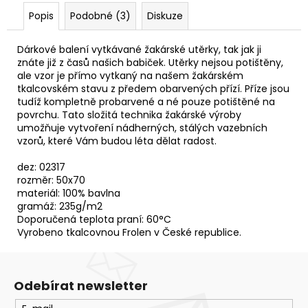
Popis
Podobné (3)
Diskuze
Dárkové balení vytkávané žakárské utěrky, tak jak ji
znáte již z časů našich babiček. Utěrky nejsou potištěny,
ale vzor je přímo vytkaný na našem žakárském
tkalcovském stavu z předem obarvených přízí. Příze jsou
tudíž kompletně probarvené a né pouze potištěné na
povrchu. Tato složitá technika žakárské výroby
umožňuje vytvoření nádherných, stálých vazebních
vzorů, které Vám budou léta dělat radost.
dez: 02317
rozměr: 50x70
materiál: 100% bavlna
gramáž: 235g/m2
Doporučená teplota praní: 60°C
Vyrobeno tkalcovnou Frolen v České republice.
Odebírat newsletter