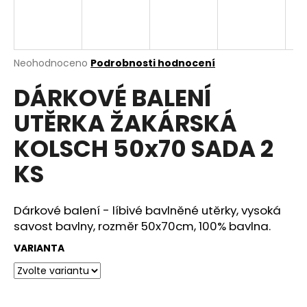
a
j
í
Průměrné
Neohodnoceno
Podrobnosti hodnocení
t
hodnocení
?
DÁRKOVÉ BALENÍ
produktu
je
UTĚRKA ŽAKÁRSKÁ
0,0
z
KOLSCH 50x70 SADA 2
5
hvězdiček.
HLEDAT
KS
Dárkové balení - líbivé bavlněné utěrky, vysoká
D
savost bavlny, rozměr 50x70cm, 100% bavlna.
o
p
VARIANTA
o
r
u