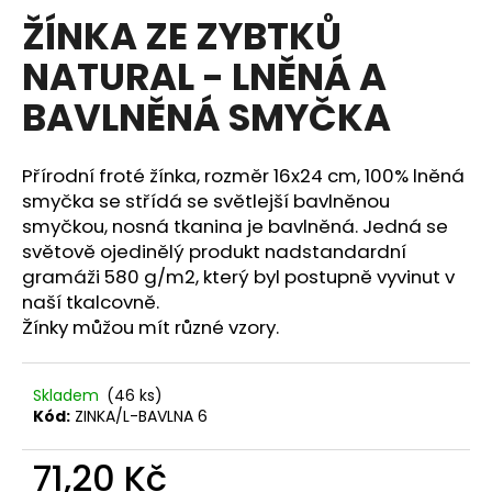
hodnocení
ŽÍNKA ZE ZYBTKŮ
a
produktu
je
j
NATURAL - LNĚNÁ A
0,0
í
z
BAVLNĚNÁ SMYČKA
5
t
hvězdiček.
?
Přírodní froté žínka, rozměr 16x24 cm, 100% lněná
smyčka se střídá se světlejší bavlněnou
smyčkou, nosná tkanina je bavlněná. Jedná se
světově ojedinělý produkt nadstandardní
HLEDAT
gramáži 580 g/m2, který byl postupně vyvinut v
naší tkalcovně.
Žínky můžou mít různé vzory.
D
o
p
Skladem
(46 ks)
Kód:
ZINKA/L-BAVLNA 6
o
r
71,20 Kč
u