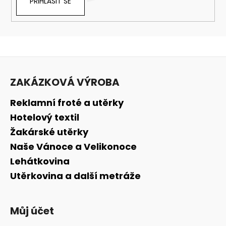
PŘIHLÁSIT SE
Z
á
ZAKÁZKOVÁ VÝROBA
p
a
Reklamní froté a utěrky
t
Hotelový textil
í
Žakárské utěrky
Naše Vánoce a Velikonoce
Lehátkovina
Utěrkovina a další metráže
Můj účet