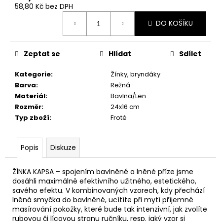
č
58,80 Kč bez DPH
u
Měrná
j
DO KOŠÍKU
cena:
e
m
Zeptat se
Hlídat
Sdílet
e
Kategorie
:
Žínky, bryndáky
RUČNÍK
Barva
:
Režná
BERUŠKA
Materiál
:
Bavlna/Len
ZEL.ŽLUTÁ
Rozměr
:
24x16 cm
50X90
Typ zboží
:
Froté
113,50
Kč
Popis
Diskuze
ŽÍNKA KAPSA – spojením bavlněné a lněné příze jsme
dosáhli maximálně efektivního užitného, estetického,
savého efektu. V kombinovaných vzorech, kdy přechází
lněná smyčka do bavlněné, ucítíte při mytí příjemné
masírování pokožky, které bude tak intenzivní, jak zvolíte
rubovou či lícovou stranu ručníku, resp. jaký vzor si