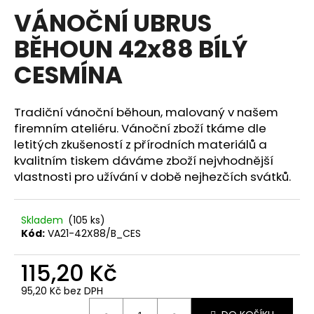
hodnocení
VÁNOČNÍ UBRUS
a
produktu
je
j
BĚHOUN 42x88 BÍLÝ
0,0
í
z
CESMÍNA
5
t
hvězdiček.
?
Tradiční vánoční běhoun, malovaný v našem
firemním ateliéru. Vánoční zboží tkáme dle
letitých zkušeností z přírodních materiálů a
kvalitním tiskem dáváme zboží nejvhodnější
HLEDAT
vlastnosti pro užívání v době nejhezčích svátků.
Skladem
(105 ks)
D
Kód:
VA21-42X88/B_CES
o
p
115,20 Kč
o
r
95,20 Kč bez DPH
u
Měrná