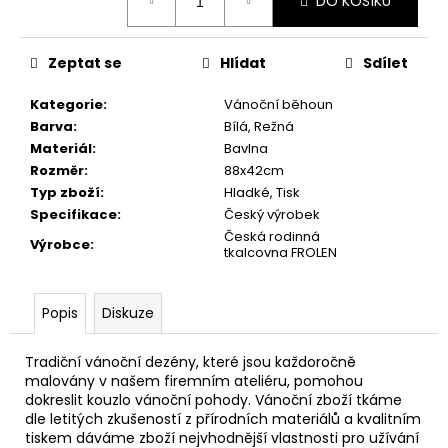
č
DO KOŠÍKU
cena:
u
j
Zeptat se
Hlídat
Sdílet
e
m
Kategorie
:
Vánoční běhoun
e
Barva
:
Bílá, Režná
Materiál
:
Bavlna
UTĚRKA
Rozměr
:
88x42cm
GLOSS
Typ zboží
:
Hladké, Tisk
50X70
Specifikace
:
Český výrobek
MODRÁ/BÍLÉ
Česká rodinná
PROUŽKY
Výrobce
:
tkalcovna FROLEN
100%LEN
101,60
Kč
Popis
Diskuze
Tradiční vánoční dezény, které jsou každoročně
malovány v našem firemním ateliéru, pomohou
dokreslit kouzlo vánoční pohody. Vánoční zboží tkáme
dle letitých zkušeností z přírodních materiálů a kvalitním
tiskem dáváme zboží nejvhodnější vlastnosti pro užívání