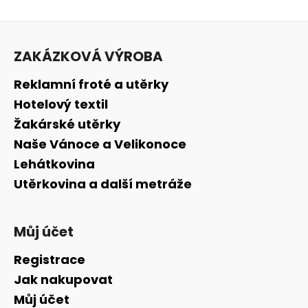
Z
á
ZAKÁZKOVÁ VÝROBA
p
a
Reklamní froté a utěrky
t
Hotelový textil
í
Žakárské utěrky
Naše Vánoce a Velikonoce
Lehátkovina
Utěrkovina a další metráže
Můj účet
Registrace
Jak nakupovat
Můj účet