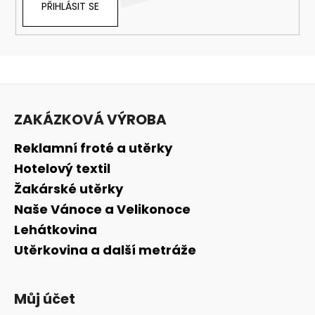
PŘIHLÁSIT SE
Z
á
ZAKÁZKOVÁ VÝROBA
p
a
Reklamní froté a utěrky
t
Hotelový textil
í
Žakárské utěrky
Naše Vánoce a Velikonoce
Lehátkovina
Utěrkovina a další metráže
Můj účet