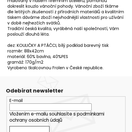
malovány v našem firemním ateliéru, pomohou
dokreslit kouzlo vánoční pohody. Vánoční zboží tkáme
dle letitých zkušeností z přírodních materiálů a kvalitním
tiskem dáváme zboží nejvhodnější vlastnosti pro užívání
v době nejhezčích svátků.
Tradiční česká kvalita, vyráběná naší společností, Vám
poslouží dlouhá léta.
dez: KOULIČKY A PTÁČCI, bílý podklad barevný tisk
rozměr: 88x42cm
materiál: 60% bavlna, 40%PES
gramáž: 170g/m2
Vyrobeno tkalcovnou Frolen v České republice.
Odebírat newsletter
E-mail
Vložením e-mailu souhlasíte s
podmínkami
ochrany osobních údajů