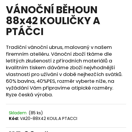
hodnocení
VÁNOČNÍ BĚHOUN
a
produktu
je
j
88x42 KOULIČKY A
0,0
í
z
PTÁČCI
5
t
hvězdiček.
?
Tradiční vánoční ubrus, malovaný v našem
firemním ateliéru. Vánoční zboží tkáme dle
letitých zkušeností z přírodních materiálů a
kvalitním tiskem dáváme zboží nejvhodnější
HLEDAT
vlastnosti pro užívání v době nejhezčích svátků.
60% bavlna, 40%PES, rozměr vyberte níže, na
vyžádání Vám připravíme atipické rozměry.
D
Ryze česká výroba.
o
p
o
Skladem
(85 ks)
Kód:
VA20-88X42 KOUL.A PTACCI
r
u