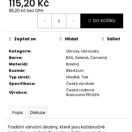
115,20 Kč
č
u
95,20 Kč bez DPH
j
Měrná
e
DO KOŠÍKU
cena:
m
e
Zeptat se
Hlídat
Sdílet
RUČNÍK
Kategorie
:
Ubrusy, Ubrousky
MEDVÍDEK
Barva
:
Bílá, Zelená, Červená
TYRKYS
Materiál
:
Bavlna
28,5X50
Rozměr
:
88x42cm
66,10
Typ zboží
:
Hladké, Tisk
Kč
Specifikace
:
Český výrobek
Česká rodinná
Výrobce
:
tkalcovna FROLEN
Popis
Diskuze
Tradiční vánoční dezény, které jsou každoročně