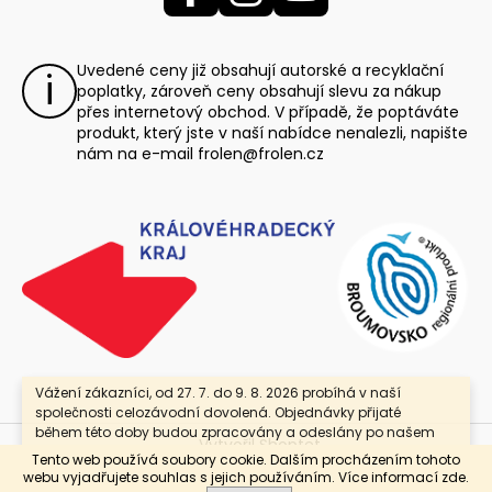
Uvedené ceny již obsahují autorské a recyklační
poplatky, zároveň ceny obsahují slevu za nákup
přes internetový obchod. V případě, že poptáváte
produkt, který jste v naší nabídce nenalezli, napište
nám na e-mail
frolen@frolen.cz
Vážení zákazníci, od 27. 7. do 9. 8. 2026 probíhá v naší
společnosti celozávodní dovolená. Objednávky přijaté
během této doby budou zpracovány a odeslány po našem
Vytvořil Shoptet
návratu. Jako poděkování za Vaši trpělivost nabízíme
Tento web používá soubory cookie. Dalším procházením tohoto
slevu 25 % se slevovým kódem „DOVOLENA“. Platí pouze pro
Copyright 2026
Frolen, Linex-export, s.r.o
. Všechna
webu vyjadřujete souhlas s jejich používáním. Více informací
zde
.
maloobchodní objednávky. Děkujeme za pochopení a