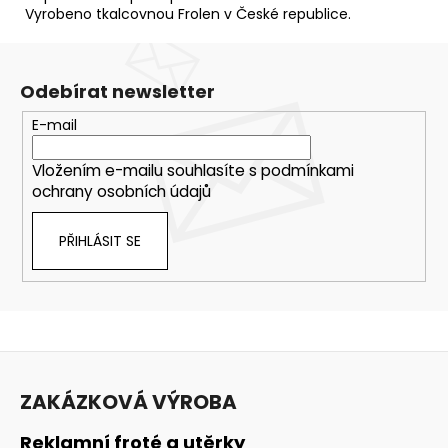
Vyrobeno tkalcovnou Frolen v České republice.
Odebírat newsletter
E-mail
Vložením e-mailu souhlasíte s
podmínkami
ochrany osobních údajů
PŘIHLÁSIT SE
Z
á
ZAKÁZKOVÁ VÝROBA
p
a
Reklamní froté a utěrky