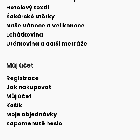
t
Hotelový textil
í
Žakárské utěrky
Naše Vánoce a Velikonoce
Lehátkovina
Utěrkovina a další metráže
Můj účet
Registrace
Jak nakupovat
Můj účet
Košík
Moje objednávky
Zapomenuté heslo