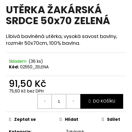
hodnocení
UTĚRKA ŽAKÁRSKÁ
a
produktu
je
j
SRDCE 50x70 ZELENÁ
0,0
í
z
5
t
hvězdiček.
Líbivá bavlněná utěrka, vysoká savost bavlny,
?
rozměr 50x70cm, 100% bavlna.
Skladem
(36 ks)
Kód:
02550_ZELENA
HLEDAT
91,50 Kč
75,60 Kč bez DPH
D
Měrná
o
DO KOŠÍKU
cena:
p
o
r
Zeptat se
Hlídat
Sdílet
u
Kategorie
:
Žakárské