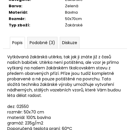
č
Barva
:
Zelená
u
Materiál
:
Bavlna
j
Rozměr
:
50x70cm
e
Typ zboží
:
Žakárské
m
e
Popis
Podobné (3)
Diskuze
RUČNÍK
BERUŠKA
Vytkávaná žakárská utěrka, tak jak ji znáte již z časů
ZEL.ŽLUTÁ
našich babiček. Utěrka není potištěna, ale vzor je přímo
50X90
vytkaný na našem žakárském tkalcovském stavu z
113,50
předem obarvených přízí. Příze jsou tudíž kompletně
Kč
probarvené a né pouze potištěné na povrchu. Tato
složitá technika žakárské výroby umožňuje vytvoření
nádherných, stálých vazebních vzorů, které Vám budou
léta dělat radost.
dez: 02550
rozměr: 50x70 cm
materiál: 100% bavlna
gramáž: 235g/m2
Doporučená teplota praní: 60°C