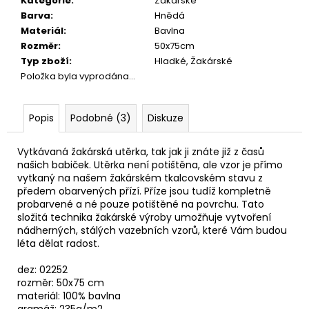
č
Kategorie
:
Žakárské
u
Barva
:
Hnědá
j
Materiál
:
Bavlna
e
Rozměr
:
50x75cm
m
Typ zboží
:
Hladké, Žakárské
e
Položka byla vyprodána…
UTĚRKA
Popis
Podobné (3)
Diskuze
GLAN
ŠEDÁ
Vytkávaná žakárská utěrka, tak jak ji znáte již z časů
50X70
našich babiček. Utěrka není potištěna, ale vzor je přímo
71,20
vytkaný na našem žakárském tkalcovském stavu z
Kč
předem obarvených přízí. Příze jsou tudíž kompletně
probarvené a né pouze potištěné na povrchu. Tato
složitá technika žakárské výroby umožňuje vytvoření
nádherných, stálých vazebních vzorů, které Vám budou
léta dělat radost.
dez: 02252
rozměr: 50x75 cm
materiál: 100% bavlna
gramáž: 235g/m2