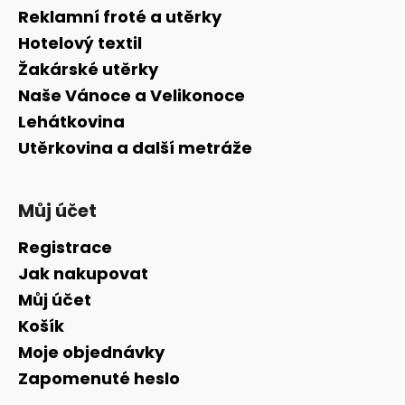
a
Reklamní froté a utěrky
t
Hotelový textil
í
Žakárské utěrky
Naše Vánoce a Velikonoce
Lehátkovina
Utěrkovina a další metráže
Můj účet
Registrace
Jak nakupovat
Můj účet
Košík
Moje objednávky
Zapomenuté heslo