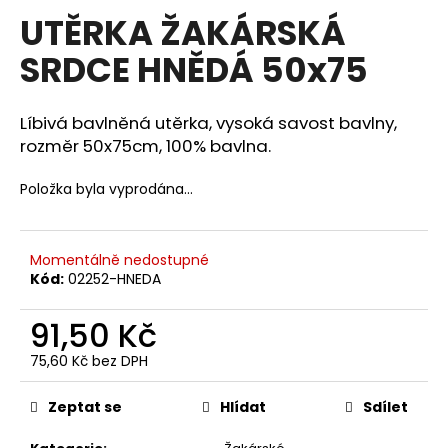
hodnocení
UTĚRKA ŽAKÁRSKÁ
a
produktu
je
j
SRDCE HNĚDÁ 50x75
0,0
í
z
5
t
hvězdiček.
Líbivá bavlněná utěrka, vysoká savost bavlny,
?
rozměr 50x75cm, 100% bavlna.
Položka byla vyprodána…
HLEDAT
Momentálně nedostupné
Kód:
02252-HNEDA
D
91,50 Kč
o
p
75,60 Kč bez DPH
Měrná
o
cena:
r
Zeptat se
Hlídat
Sdílet
u