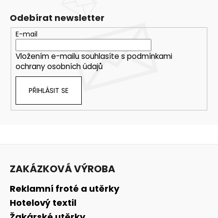
Odebírat newsletter
E-mail
Vložením e-mailu souhlasíte s
podmínkami
ochrany osobních údajů
PŘIHLÁSIT SE
Z
á
ZAKÁZKOVÁ VÝROBA
p
a
Reklamní froté a utěrky
t
Hotelový textil
í
Žakárské utěrky