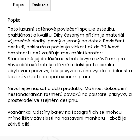
Popis
Diskuze
Popis:
Toto luxusní saténové povlečení spojuje estetiku,
praktičnost a kvalitu. Díky česaným přízím je materiál
výjimečně hladký, pevný a jemný na dotek. Povlečení
nestudí, neklouže a pohlcuje vlhkost až do 20 % své
hmotnosti, což zajišťuje maximální komfort.
Standardně jej dodáváme s hotelovým uzávěrem pro
5hvězdičkové hotely a lázně a další profesionální
ubytovací provozy, kde je vyžadována vysoká odolnost a
luxusní vzhled i po opakovaném praní.
Neváhejte napsat o další produkty: Možnost dokoupení
nestandardních rozměrů povlaků na polštáře, přikrývky či
prostěradel ve stejném designu.
Poznámka: Odstíny barev na fotografiích se mohou
mírně lišit v závislosti na nastavení monitoru - zboží je
zářivě bílé.