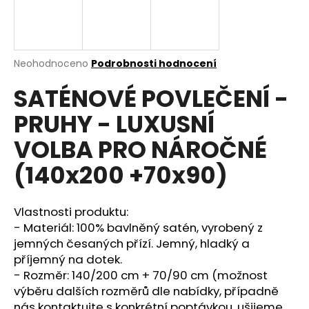
a
j
í
Průměrné
Neohodnoceno
Podrobnosti hodnocení
t
hodnocení
?
SATÉNOVÉ POVLEČENÍ -
produktu
je
PRUHY - LUXUSNÍ
0,0
z
VOLBA PRO NÁROČNÉ
5
hvězdiček.
HLEDAT
(140x200 +70x90)
Vlastnosti produktu:
D
- Materiál: 100% bavlněný satén, vyrobený z
o
jemných česaných přízí. Jemný, hladký a
p
příjemný na dotek.
o
- Rozměr: 140/200 cm + 70/90 cm (možnost
r
výběru dalších rozměrů dle nabídky, případně
u
nás kontaktujte s konkrétní poptávkou, ušijeme