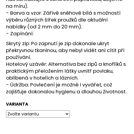
č
na míru).
u
- Barva a vzor: Zářivě sněhově bílá s možností
j
výběru různých šířek proužků dle aktuální
e
nabídky (od 2 mm do 20 mm).
m
e
- Zapínání:
Skrytý zip: Po zapnutí je zip dokonale ukryt
překryvnou tkaninou, aby nebyl vidět ani cítit při
RUČNÍK
PEJSEK
používání.
28,5X50
Hotelový uzávěr: Alternativa bez zipů a knoflíků s
66,10
praktickým přeložením látky uvnitř povlaku,
Kč
oblíbená v hotelích a lázních.
- Údržba: Povlečení je možné i vyvářet, což
zajišťuje dokonalou hygienu a dlouhou životnost.
VARIANTA