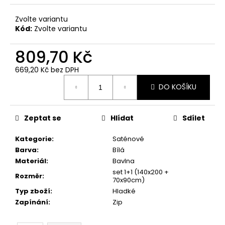
Zvolte variantu
Kód:
Zvolte variantu
809,70 Kč
669,20 Kč bez DPH
Měrná
DO KOŠÍKU
cena:
Zeptat se
Hlídat
Sdílet
Kategorie
:
Saténové
Barva
:
Bílá
Materiál
:
Bavlna
set 1+1 (140x200 +
Rozměr
:
70x90cm)
Typ zboží
:
Hladké
Zapínání
:
Zip