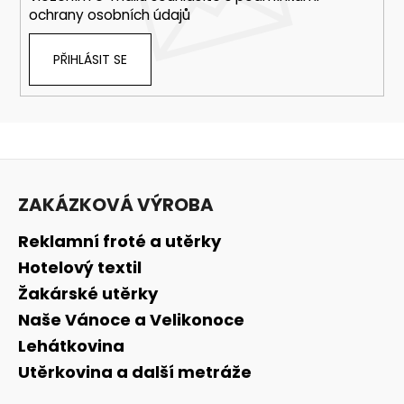
ochrany osobních údajů
PŘIHLÁSIT SE
Z
á
ZAKÁZKOVÁ VÝROBA
p
a
Reklamní froté a utěrky
t
Hotelový textil
í
Žakárské utěrky
Naše Vánoce a Velikonoce
Lehátkovina
Utěrkovina a další metráže