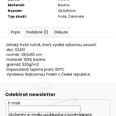
č
Materiál
:
Bavlna
u
Rozměr
:
28,5x50cm
j
Typ zboží
:
Froté, Žakárské
e
m
e
Popis
Podobné (1)
Diskuze
ŽÍNKA
Dětský froté ručník, který vyniká výbornou savostí.
SLON+DELFÍN
dez: 02451
ČERVENÁ
rozměr: 28,5x50 cm
materiál: 100% bavlna
39
Kč
gramáž: 520g/m2
Doporučená teplota praní: 60°C
Vyrobeno tkalcovnou Frolen v České republice.
Odebírat newsletter
E-mail
Vložením e-mailu souhlasíte s
podmínkami