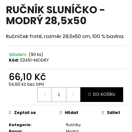
hodnocení
RUČNÍK SLUNÍČKO -
a
produktu
je
j
MODRÝ 28,5x50
0,0
í
z
5
t
hvězdiček.
Ručníček froté, rozměr 28,5x50 cm, 100 % bavlna.
?
Skladem
(90 ks)
Kód:
02451-MODRY
HLEDAT
66,10 Kč
54,60 Kč bez DPH
Měrná
D
DO KOŠÍKU
cena:
o
p
o
Zeptat se
Hlídat
Sdílet
r
Kategorie
:
Ručníky
u
Barva
:
Modrá