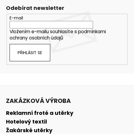
Odebírat newsletter
E-mail
Vložením e-mailu souhlasíte s
podmínkami
ochrany osobních údajů
PŘIHLÁSIT SE
Z
á
ZAKÁZKOVÁ VÝROBA
p
a
Reklamní froté a utěrky
t
Hotelový textil
í
Žakárské utěrky