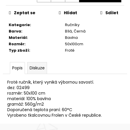
č
u
j
Zeptat se
Hlídat
Sdílet
e
Kategorie
:
Ručníky
m
Barva
:
Bílá, Černá
e
Materiál
:
Bavlna
Rozměr
:
50x100cm
OSUŠKA
Typ zboží
:
Froté
HLADKÁ
PASTELOVÁ
264,30
Popis
Diskuze
Kč
Froté ručník, který vyniká výbornou savostí.
dez: 02499
rozměr: 50x100 cm
materiál: 100% bavlna
gramáž: 560g/m2
Doporučená teplota praní: 60°C
Vyrobeno tkalcovnou Frolen v České republice.