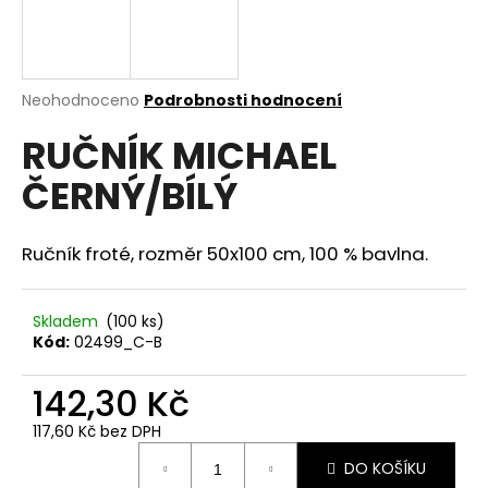
a
j
í
Průměrné
Neohodnoceno
Podrobnosti hodnocení
t
hodnocení
?
RUČNÍK MICHAEL
produktu
je
ČERNÝ/BÍLÝ
0,0
z
5
hvězdiček.
Ručník froté, rozměr 50x100 cm, 100 % bavlna.
HLEDAT
Skladem
(100 ks)
Kód:
02499_C-B
D
o
142,30 Kč
p
o
117,60 Kč bez DPH
r
Měrná
u
DO KOŠÍKU
cena: