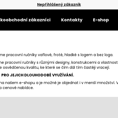
Nepřihlášený zákazník
lkoobchodní zákazníci
Kontakty
E-shop
Co potřebujete najít?
HLEDAT
me pracovní ručníky vaflové, froté, hladké s logem a bez loga.
pracovní ručníky s různými designy, konstrukcemi a vlastnostm
osvědčenou kvalitu, ke které se čím dál tím častěji vracejí.
Doporučujeme
É PRO JEJICH DLOUHODOBÉ VYUŽÍVÁNÍ.
e na našem
e-shopu
a je možné je objednat i v menší množství. 
a cenové nabídce.
UTĚRKA VAFLE CARINA 50X70
UTĚRKA PEPITO 