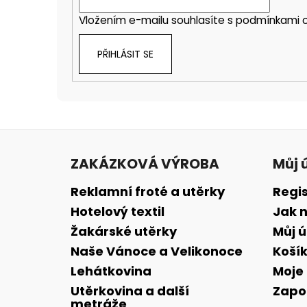
Vložením e-mailu souhlasíte s
podmínkami o
PŘIHLÁSIT SE
Z
á
ZAKÁZKOVÁ VÝROBA
Můj 
p
a
Reklamní froté a utěrky
Regi
t
Hotelový textil
Jak 
í
Žakárské utěrky
Můj 
Naše Vánoce a Velikonoce
Koší
Lehátkovina
Moje
Utěrkovina a další
Zapo
metráže