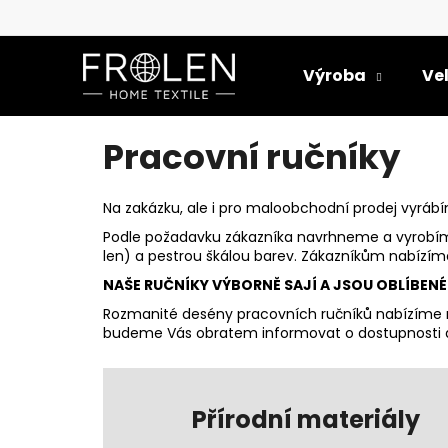
K
Přejít
na
o
obsah
Zpět
Zpět
š
Výroba
Ve
do
do
í
k
obchodu
obchodu
Pracovní ručníky
Na zakázku, ale i pro maloobchodní prodej vyrábí
Podle požadavku zákazníka navrhneme a vyrobíme 
len) a pestrou škálou barev. Zákazníkům nabízíme 
NAŠE RUČNÍKY VÝBORNĚ SAJÍ A JSOU OBLÍBEN
Rozmanité desény pracovních ručníků nabízím
budeme Vás obratem informovat o dostupnosti 
Přírodní materiály
UTĚRKA PRUHY ÚZKÉ 50X70 BAVLNA/LEN