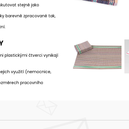
skutovat stejně jako
íky barevně zpracované tak,
ní.
Y
i plastickými čtverci vynikají
jejich využití (nemocnice,
 rozměrech pracovního