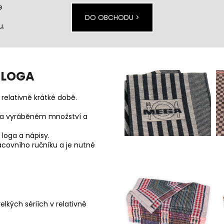
64,40 Kč
52,50 Kč
e
DO OBCHODU >
u.
 LOGA
v relativně krátké době.
i na vyráběném množství a
 loga a nápisy.
acovního ručníku a je nutné
elkých sériích v relativně