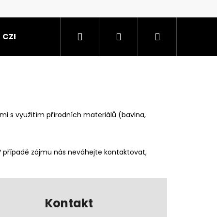
Hledat
Přihlášení
Nákupní
CZE
košík
i s využitím přírodních materiálů (bavlna,
V případě zájmu nás neváhejte kontaktovat,
Kontakt
50X65