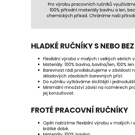
59,30 Kč
Pro výrobu pracovních ručníků využívám
100% přírodní materiály bavlnu a len, bez
chemických přísad. Chráníme naší přírod
HLADKÉ RUČNÍKY S NEBO BEZ
Flexibilní výroba v malých i velkých sériích 
Materiály: 100% bavlna, bavlna/len, 100% len.
Barevnost rádi prodiskutujeme v závislost
skladových zásobách barevných přízí.
Do ručníku vytkáváme složitější i jednodušší
Minimální množství závisí na rozměrech pr
jej konzultovat.
FROTÉ PRACOVNÍ RUČNÍKY
Opět nabízíme flexibilní výrobu v malých i v
krátké době.
Materiály: 100% bavlna.