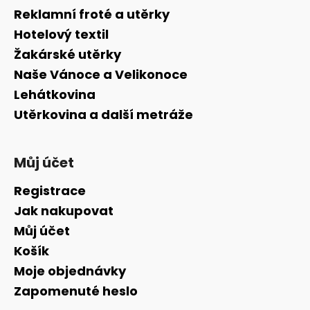
a
Reklamní froté a utěrky
t
Hotelový textil
í
Žakárské utěrky
Naše Vánoce a Velikonoce
Lehátkovina
Utěrkovina a další metráže
Můj účet
Registrace
Jak nakupovat
Můj účet
Košík
Moje objednávky
Zapomenuté heslo