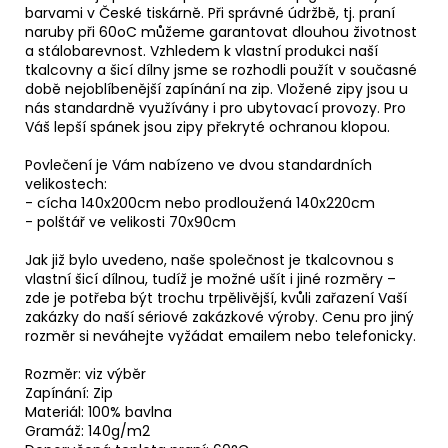
barvami v České tiskárně. Při správné údržbě, tj. praní
naruby při 60oC můžeme garantovat dlouhou životnost
a stálobarevnost. Vzhledem k vlastní produkci naší
tkalcovny a šicí dílny jsme se rozhodli použít v současné
době nejoblíbenější zapínání na zip. Vložené zipy jsou u
nás standardně využívány i pro ubytovací provozy. Pro
Váš lepší spánek jsou zipy překryté ochranou klopou.
Povlečení je Vám nabízeno ve dvou standardních
velikostech:
- cícha 140x200cm nebo prodloužená 140x220cm
- polštář ve velikosti 70x90cm
Jak již bylo uvedeno, naše společnost je tkalcovnou s
vlastní šicí dílnou, tudíž je možné ušít i jiné rozměry –
zde je potřeba být trochu trpělivější, kvůli zařazení Vaší
zakázky do naší sériové zakázkové výroby. Cenu pro jiný
rozměr si neváhejte vyžádat emailem nebo telefonicky.
Rozměr: viz výběr
Zapínání: Zip
Materiál: 100% bavlna
Gramáž: 140g/m2