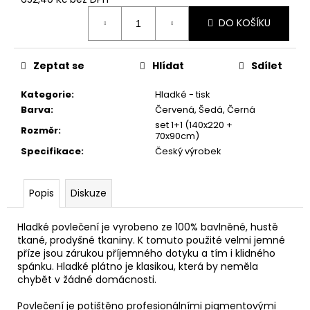
č
Měrná
u
DO KOŠÍKU
cena:
j
e
m
Zeptat se
Hlídat
Sdílet
e
Kategorie
:
Hladké - tisk
Barva
:
Červená, Šedá, Černá
UTĚRKA
set 1+1 (140x220 +
ŽAKÁRSKÁ
Rozměr
:
70x90cm)
KÁVA
Specifikace
:
Český výrobek
2
50X70
REŽNÁ
-
Popis
Diskuze
BAVLNA/LEN
125,40
Hladké povlečení je vyrobeno ze 100% bavlněné, hustě
Kč
tkané, prodyšné tkaniny. K tomuto použité velmi jemné
příze jsou zárukou příjemného dotyku a tím i klidného
spánku. Hladké plátno je klasikou, která by neměla
chybět v žádné domácnosti.
Povlečení je potištěno profesionálními pigmentovými