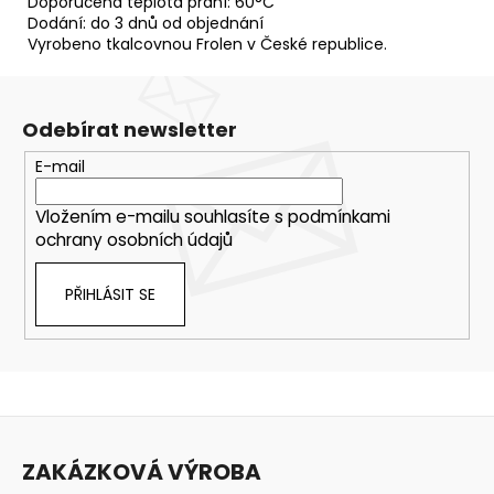
Doporučená teplota praní: 60°C
Dodání: do 3 dnů od objednání
Vyrobeno tkalcovnou Frolen v České republice.
Odebírat newsletter
E-mail
Vložením e-mailu souhlasíte s
podmínkami
ochrany osobních údajů
PŘIHLÁSIT SE
Z
á
ZAKÁZKOVÁ VÝROBA
p