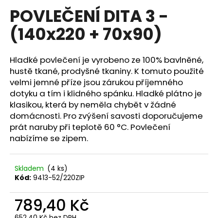
hodnocení
POVLEČENÍ DITA 3 -
a
produktu
je
j
(140x220 + 70x90)
0,0
í
z
5
t
hvězdiček.
Hladké povlečení je vyrobeno ze 100% bavlněné,
?
hustě tkané, prodyšné tkaniny. K tomuto použité
velmi jemné příze jsou zárukou příjemného
dotyku a tím i klidného spánku. Hladké plátno je
klasikou, která by neměla chybět v žádné
HLEDAT
domácnosti. Pro zvýšení savosti doporučujeme
prát naruby při teplotě 60 °C. Povlečení
nabízíme se zipem.
D
o
Skladem
(4 ks)
p
Kód:
9413-52/220ZIP
o
r
789,40 Kč
u
652,40 Kč bez DPH