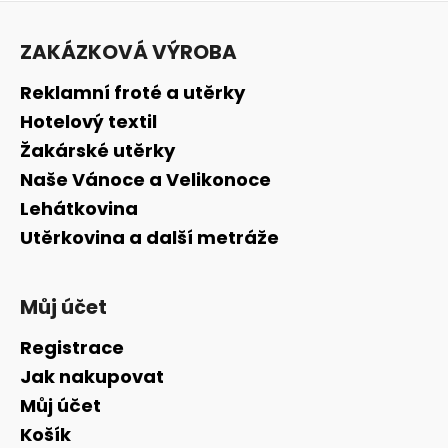
Z
á
ZAKÁZKOVÁ VÝROBA
p
a
Reklamní froté a utěrky
t
Hotelový textil
í
Žakárské utěrky
Naše Vánoce a Velikonoce
Lehátkovina
Utěrkovina a další metráže
Můj účet
Registrace
Jak nakupovat
Můj účet
Košík