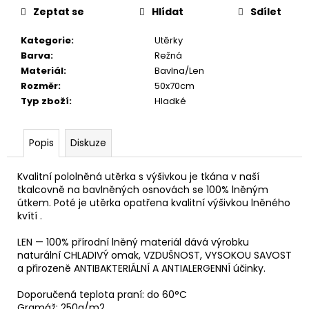
č
Zeptat se
Hlídat
Sdílet
u
j
Kategorie
:
Utěrky
e
Barva
:
Režná
m
Materiál
:
Bavlna/Len
e
Rozměr
:
50x70cm
Typ zboží
:
Hladké
ŽÍNKA
SLON+DELFÍN
ČERVENÁ
Popis
Diskuze
39
Kč
Kvalitní pololněná utěrka s výšivkou je tkána v naší
tkalcovně na bavlněných osnovách se 100% lněným
útkem. Poté je utěrka opatřena kvalitní výšivkou lněného
kvítí .
LEN — 100% přírodní lněný materiál dává výrobku
naturální CHLADIVÝ omak, VZDUŠNOST, VYSOKOU SAVOST
a přirozeně ANTIBAKTERIÁLNÍ A ANTIALERGENNÍ účinky.
Doporučená teplota praní: do 60°C
Gramáž: 250g/m2