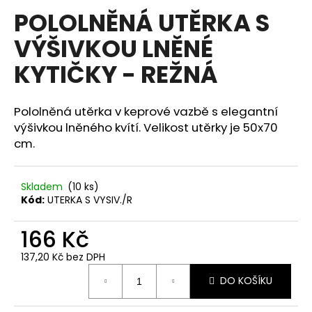
hodnocení
POLOLNĚNÁ UTĚRKA S
a
produktu
je
j
VÝŠIVKOU LNĚNÉ
0,0
í
z
KYTIČKY - REŽNÁ
5
t
hvězdiček.
?
Pololněná utěrka v keprové vazbě s elegantní
výšivkou lněného kvítí. Velikost utěrky je 50x70
cm.
HLEDAT
Skladem
(10 ks)
Kód:
UTERKA S VYSIV./R
D
166 Kč
o
p
137,20 Kč bez DPH
o
Měrná
DO KOŠÍKU
r
cena:
u