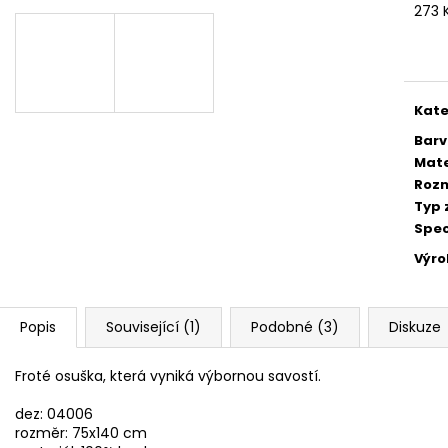
BAVLNA
91,50 Kč
273 
79,60 Kč
Měr
cena
Kate
Bar
Mate
Roz
Typ 
Spec
Výr
Popis
Související (1)
Podobné (3)
Diskuze
Froté osuška, která vyniká výbornou savostí.
dez: 04006
rozměr: 75x140 cm