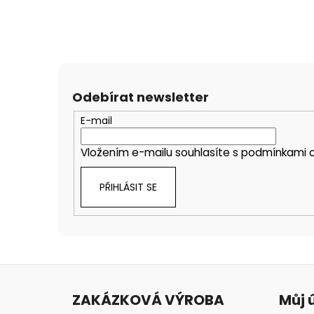
Odebírat newsletter
E-mail
Vložením e-mailu souhlasíte s
podmínkami o
PŘIHLÁSIT SE
Z
á
ZAKÁZKOVÁ VÝROBA
Můj 
p