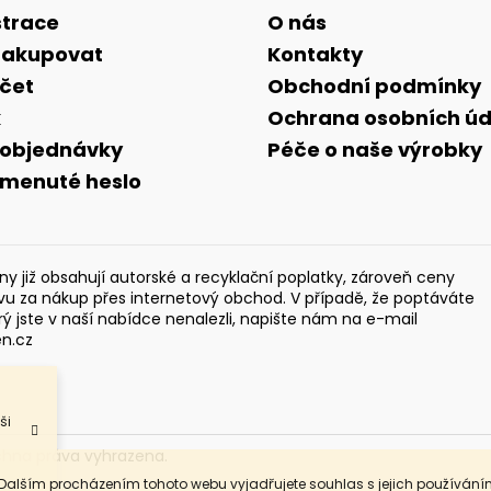
strace
O nás
nakupovat
Kontakty
účet
Obchodní podmínky
k
Ochrana osobních úd
 objednávky
Péče o naše výrobky
menuté heslo
y již obsahují autorské a recyklační poplatky, zároveň ceny
evu za nákup přes internetový obchod. V případě, že poptáváte
rý jste v naší nabídce nenalezli, napište nám na e-mail
en.cz
ši
chna práva vyhrazena.
 Dalším procházením tohoto webu vyjadřujete souhlas s jejich používání