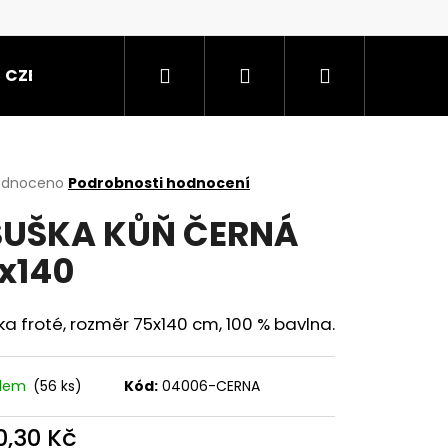
Hledat
Přihlášení
Nákupní
CZE
košík
rné
odnoceno
Podrobnosti hodnocení
cení
UŠKA KŮŇ ČERNÁ
ktu
x140
ček.
a froté, rozměr 75x140 cm, 100 % bavlna.
adem
(56 ks)
Kód:
04006-CERNA
KOVICE 40X71 CM
0,30 Kč