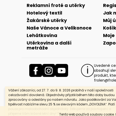
a
Reklamní froté a utěrky
Regi
t
Hotelový textil
Jak 
í
Žakárské utěrky
Můj 
Naše Vánoce a Velikonoce
Koší
Lehátkovina
Moje
Utěrkovina a další
Zapo
metráže
Uvedené cen
obsahují sl
produkt, kte
frolen@frol
Vážení zákazníci, od 27. 7. do 9. 8. 2026 probíhá v naší společnosti
celozávodní dovolená. Objednávky přijaté během této doby budou
zpracovány a odeslány po našem návratu. Jako poděkování za Va
trpělivost nabízíme slevu 25 % se slevovým kódem „DOVOLENA“. Platí
Copyright 2026
Frolen, Linex-export, s.r.o
. Vše
pouze pro maloobchodní objednávky. Děkujeme za pochopení a
přejeme Vám krásné letní dny! Tým Frolen
Tento web používá soubory cookie.