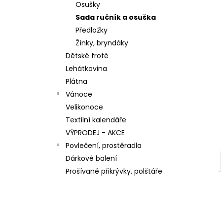
n
KONSTRUKCE - ZELENÉ PROUŽKY ŠÍŘE 45
Osušky
CM
e
Sada ručník a osuška
138,90 Kč
l
Předložky
Žínky, bryndáky
Dětské froté
Lehátkovina
Plátna
Vánoce
Velikonoce
Textilní kalendáře
VÝPRODEJ - AKCE
Povlečení, prostěradla
Dárkové balení
Prošívané přikrývky, polštáře