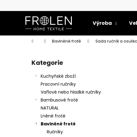
K
Přejít
na
o
obsah
Zpět
Zpět
š
Výroba
Ve
do
do
í
k
obchodu
obchodu
Domů
Bavlněné froté
Sada ručník a osušk
P
o
Kategorie
Přeskočit
s
kategorie
t
Kuchyňské zboží
r
Pracovní ručníky
a
Vaflové nebo hladké ručníky
n
Bambusové froté
n
NATURAL
í
Lněné froté
p
Bavlněné froté
a
Ručníky
LEHÁTKOVINA METRÁŽ - NOVÁ