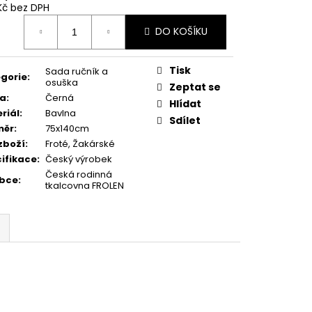
Kč bez DPH
ná
DO KOŠÍKU
:
Tisk
Sada ručník a
gorie
:
osuška
Zeptat se
va
:
Černá
Hlídat
riál
:
Bavlna
Sdílet
měr
:
75x140cm
zboží
:
Froté, Žakárské
ifikace
:
Český výrobek
Česká rodinná
obce
:
tkalcovna FROLEN