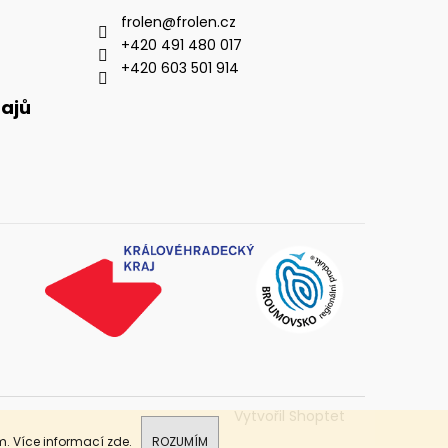
frolen
@
frolen.cz
+420 491 480 017
+420 603 501 914
ajů
Vytvořil Shoptet
m. Více informací
zde
.
ROZUMÍM