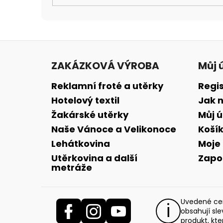
Z
á
ZAKÁZKOVÁ VÝROBA
Můj 
p
a
Reklamní froté a utěrky
Regi
t
Hotelový textil
Jak 
í
Žakárské utěrky
Můj 
Naše Vánoce a Velikonoce
Koší
Lehátkovina
Moje
Utěrkovina a další
Zapo
metráže
Uvedené cen
obsahují sl
produkt, kte