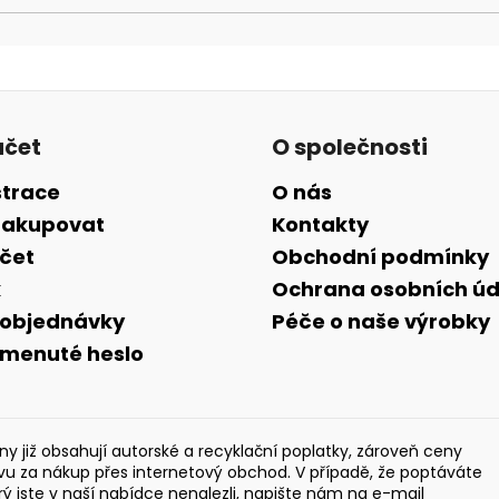
účet
O společnosti
strace
O nás
nakupovat
Kontakty
účet
Obchodní podmínky
k
Ochrana osobních úd
 objednávky
Péče o naše výrobky
menuté heslo
y již obsahují autorské a recyklační poplatky, zároveň ceny
evu za nákup přes internetový obchod. V případě, že poptáváte
rý jste v naší nabídce nenalezli, napište nám na e-mail