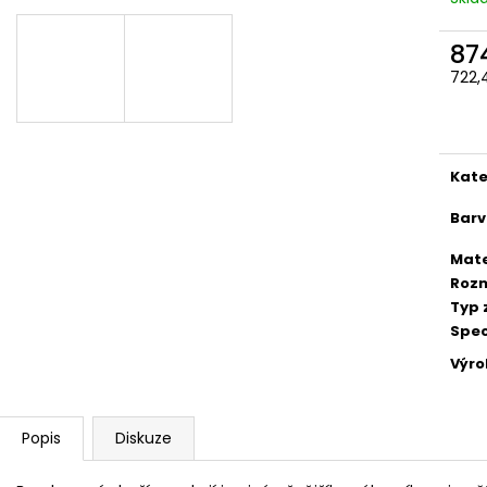
113,50 Kč
264,30 Kč
87
722,
Měr
cena
Kate
Bar
Mate
Roz
Typ 
Spec
Výr
Popis
Diskuze