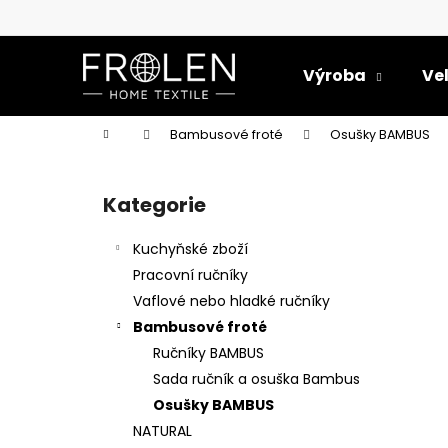
K
Přejít
na
o
obsah
Zpět
Zpět
š
Výroba
Ve
do
do
í
k
obchodu
obchodu
Domů
Bambusové froté
Osušky BAMBUS
P
o
Kategorie
Přeskočit
s
kategorie
t
Kuchyňské zboží
r
Pracovní ručníky
a
Vaflové nebo hladké ručníky
n
Bambusové froté
n
Ručníky BAMBUS
í
Sada ručník a osuška Bambus
p
Osušky BAMBUS
a
NATURAL
RUČNÍK HLADKÝ PASTELOVÝ