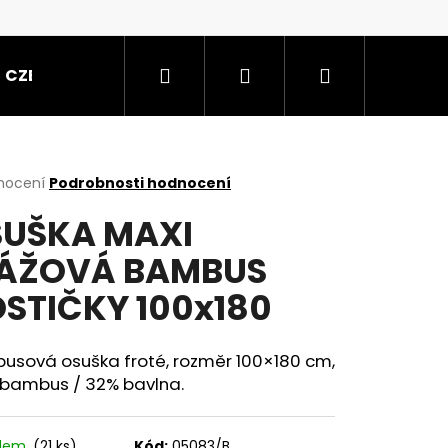
Hledat
Přihlášení
Nákupní
CZE
košík
rné
nocení
Podrobnosti hodnocení
cení
UŠKA MAXI
ktu
LÁŽOVÁ BAMBUS
STIČKY 100x180
ček.
usová osuška froté, rozměr 100×180 cm,
 bambus / 32% bavlna.
 PASTELOVÁ
adem
(21 ks)
Kód:
05083/B