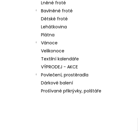
n
Lněné froté
137,20 Kč
e
Bavlněné froté
l
Dětské froté
Lehátkovina
Plátna
Vánoce
Velikonoce
Textilní kalendáře
VÝPRODEJ - AKCE
Povlečení, prostěradla
Dárkové balení
Prošívané přikrývky, polštáře