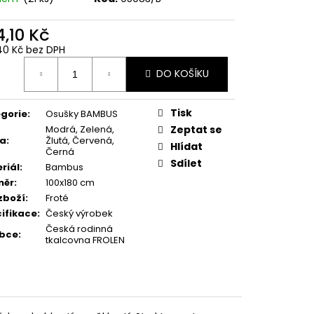
4,10 Kč
40 Kč bez DPH
ná
DO KOŠÍKU
:
Tisk
gorie
:
Osušky BAMBUS
Modrá, Zelená,
Zeptat se
va
:
Žlutá, Červená,
Hlídat
Černá
Sdílet
riál
:
Bambus
měr
:
100x180 cm
zboží
:
Froté
ifikace
:
Český výrobek
Česká rodinná
obce
:
tkalcovna FROLEN