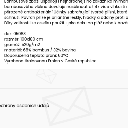
Bambusové zboží uspokojí i nejnáročnějšího zákazníka mimořá
bambusového vlákna dovoluje nasáknout až 4x více vlhkosti
přirozené antibakteriální účinky zabraňující tvorbě plísní, 
schnutí. Povrch příze je brilantně lesklý, hladký a odolný proti 
Díky velikosti lze osušku použít i jako deku na pláž nebo k bazé
dez: 05083
rozměr: 100x180 cm
gramáž: 520g/m2
materiál: 68% bambus / 32% bavlna
Doporučená teplota praní: 60°C
Vyrobeno tkalcovnou Frolen v České republice.
chrany osobních údajů