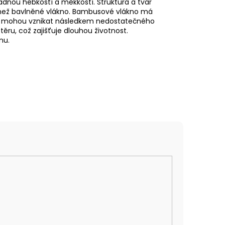
dnou hebkostí a měkkostí. Struktura a tvar
 než bavlněné vlákno. Bambusové vlákno má
které mohou vznikat následkem nedostatečného
otěru, což zajišťuje dlouhou životnost.
nu.