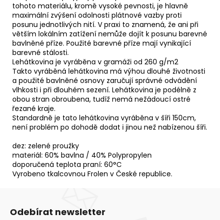
tohoto materiálu, kromě vysoké pevnosti, je hlavně
maximální zvýšení odolnosti plátnové vazby proti
posunu jednotlivých nití. V praxi to znamená, že ani při
větším lokálním zatížení nemůže dojít k posunu barevné
bavlněné příze. Použité barevné příze mají vynikající
barevné stálosti.
Lehátkovina je vyráběna v gramáži od 260 g/m2
Takto vyráběná lehátkovina má výhou dlouhé životnosti
a použité bavlněné osnovy zaručují správné odvádění
vlhkosti i při dlouhém sezení. Lehátkovina je podélně z
obou stran obroubena, tudíž nemá nežádoucí ostré
řezané kraje.
Standardně je tato lehátkovina vyráběna v šíři 150cm,
není problém po dohodě dodat i jinou než nabízenou šíři.
dez: zelené proužky
materiál: 60% bavlna / 40% Polypropylen
doporučená teplota praní: 60°C
Vyrobeno tkalcovnou Frolen v České republice.
Odebírat newsletter