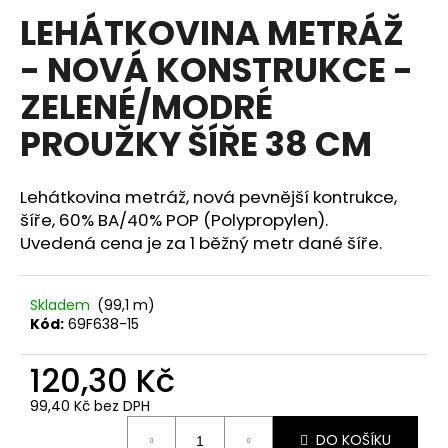
hodnocení
LEHÁTKOVINA METRÁŽ
a
produktu
je
j
- NOVÁ KONSTRUKCE -
0,0
í
z
ZELENÉ/MODRÉ
5
t
hvězdiček.
?
PROUŽKY ŠÍŘE 38 CM
Lehátkovina metráž, nová pevnější kontrukce,
šíře, 60% BA/40% POP (Polypropylen).
HLEDAT
Uvedená cena je za 1 běžný metr dané šíře.
Skladem
(99,1 m)
D
Kód:
69F638-15
o
p
120,30 Kč
o
r
99,40 Kč bez DPH
Měrná
u
DO KOŠÍKU
cena: