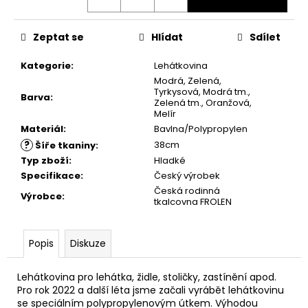
č
u
j
Zeptat se
Hlídat
Sdílet
e
m
Kategorie
:
Lehátkovina
e
Modrá, Zelená,
Tyrkysová, Modrá tm.,
Barva
:
Zelená tm., Oranžová,
Melír
UTĚRKA
GLOSS
Materiál
:
Bavlna/Polypropylen
50X70
?
38cm
Šíře tkaniny
:
MODRÁ/BÍLÉ
Typ zboží
:
Hladké
PROUŽKY
100%LEN
Specifikace
:
Český výrobek
Česká rodinná
101,60
Výrobce
:
tkalcovna FROLEN
Kč
Popis
Diskuze
Lehátkovina pro lehátka, židle, stoličky, zastínění apod.
Pro rok 2022 a další léta jsme začali vyrábět lehátkovinu
se speciálním polypropylenovým útkem. Výhodou