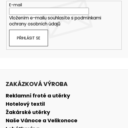
E-mail
Vložením e-mailu souhlasíte s
podmínkami
ochrany osobních údajů
PŘIHLÁSIT SE
Z
á
ZAKÁZKOVÁ VÝROBA
p
a
Reklamní froté a utěrky
t
Hotelový textil
í
Žakárské utěrky
Naše Vánoce a Velikonoce