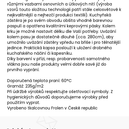
různými vazbami osnovních a útkových nití (výroba
vzorů touto složitou technologii patří stále celosvětově k
nejkvalitnější a nejhezčí produkci textilii). Kuchyňská
zástěra je po svém obvodu obšita vhodně barevnou
paspulí a opatřena kvalitními keprovými pásky. Kolem
krku je možné nastavit délku dle Vaší potřeby. Uvázání
kolem pasu je dostatečně dlouhé (cca. 280cm), aby
umožnilo uvázání zástěry vpředu na břiše i pro tělnatější
jedince. Praktická kapsa poslouží k uložení drobného
kuchařského náčiní či kapesníku.
Díky barvení v přízi, resp. probarvenosti samotného
vlákna jsou naše produkty velmi dobře savé již do
prvního vyprání.
Doporučená teplota praní: 60°C
Gramáž: 235g/m2
Při údržbě výrobků respektujte ošetřovací symboly. Z
hygienických důvodů doporučujeme výrobky před
použitím vyprat.
Vyrobeno tkalcovnou Frolen v České republic