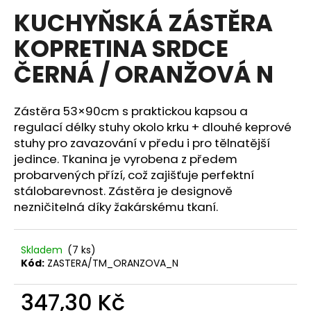
hodnocení
KUCHYŇSKÁ ZÁSTĚRA
a
produktu
je
j
KOPRETINA SRDCE
0,0
í
z
ČERNÁ / ORANŽOVÁ N
5
t
hvězdiček.
?
Zástěra 53×90cm s praktickou kapsou a
regulací délky stuhy okolo krku + dlouhé keprové
stuhy pro zavazování v předu i pro tělnatější
jedince. Tkanina je vyrobena z předem
HLEDAT
probarvených přízí, což zajišťuje perfektní
stálobarevnost. Zástěra je designově
nezničitelná díky žakárskému tkaní.
D
o
p
Skladem
(7 ks)
Kód:
ZASTERA/TM_ORANZOVA_N
o
r
347,30 Kč
u