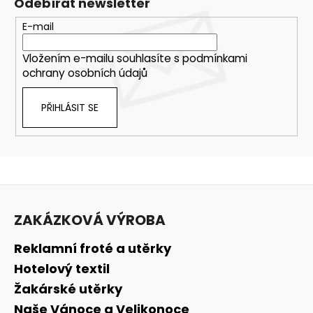
Odebírat newsletter
E-mail
Vložením e-mailu souhlasíte s
podmínkami
ochrany osobních údajů
PŘIHLÁSIT SE
Z
á
ZAKÁZKOVÁ VÝROBA
p
a
Reklamní froté a utěrky
t
Hotelový textil
í
Žakárské utěrky
Naše Vánoce a Velikonoce