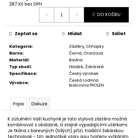
č
287 Kč bez DPH
u
Měrná
j
DO KOŠÍKU
cena:
e
m
Zeptat se
Hlídat
Sdílet
e
Kategorie
:
Zástěry, Chňapky
ŽÍNKA
Barva
:
Černá, Oranžová
KYTIČKY
Materiál
:
Bavlna
25X13
Typ zboží
:
Hladké, Žakárské
CM
Specifikace
:
Český výrobek
39
Česká rodinná
Kč
Výrobce
:
tkalcovna FROLEN
Popis
Diskuze
K zútulnění Vaší kuchyně je tato stylová zástěra možná
kombinovat s obdobně, či stejně vypadajícími utěrkami.
Je tkána z barevných (bílých) přízí, tradiční žakárskou
technologii - tzn. jednotlivé vzory jsou tvořeny vytkáním