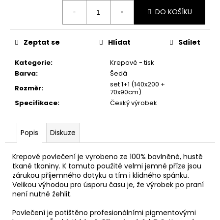
č
Měrná
u
DO KOŠÍKU
cena:
j
e
Zeptat se
Hlídat
Sdílet
m
e
Kategorie
:
Krepové - tisk
Barva
:
Šedá
UTĚRKA
set 1+1 (140x200 +
Rozměr
:
BERUŠKA
70x90cm)
50X65
Specifikace
:
Český výrobek
54,20
Kč
Popis
Diskuze
Krepové povlečení je vyrobeno ze 100% bavlněné, hustě
tkané tkaniny. K tomuto použité velmi jemné příze jsou
zárukou příjemného dotyku a tím i klidného spánku.
Velikou výhodou pro úsporu času je, že výrobek po praní
není nutné žehlit.
Povlečení je potištěno profesionálními pigmentovými