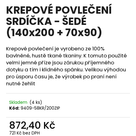
hodnocení
KREPOVÉ POVLEČENÍ
a
produktu
je
j
SRDÍČKA - ŠEDÉ
0,0
í
z
(140x200 + 70x90)
5
t
hvězdiček.
?
Krepové povlečení je vyrobeno ze 100%
bavlněné, hustě tkané tkaniny. K tomuto použité
velmi jemné příze jsou zárukou příjemného
dotyku a tím i klidného spánku. Velikou výhodou
HLEDAT
pro úsporu času je, že výrobek po praní není
nutné žehlit
D
Skladem
(4 ks)
o
Kód:
9409-58KR/200ZIP
p
o
872,40 Kč
r
u
721 Kč bez DPH