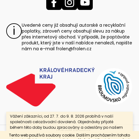
Uvedené ceny již obsahují autorské a recyklační
poplatky, zároveň ceny obsahují slevu za nákup
přes internetový obchod. V případě, že poptáváte
produkt, který jste v naší nabídce nenalezli, napište
nám na e-mail
frolen@frolen.cz
Vážení zákazníci, od 27. 7. do 9. 8. 2026 probíhá v naší
společnosti celozávodní dovolená. Objednávky přijaté
během této doby budou zpracovány a odeslány po našem
Vytvořil Shoptet
návratu. Jako poděkování za Vaši trpělivost nabízíme
Tento web používá soubory cookie. Dalším procházením tohoto
slevu 25 % se slevovým kódem „DOVOLENA“. Platí pouze pro