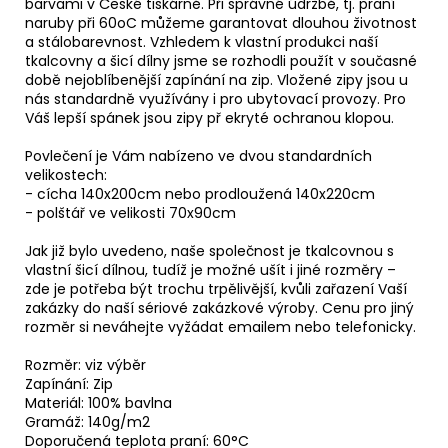
barvami v České tiskárně. Při správné údržbě, tj. praní
naruby při 60oC můžeme garantovat dlouhou životnost
a stálobarevnost. Vzhledem k vlastní produkci naší
tkalcovny a šicí dílny jsme se rozhodli použít v současné
době nejoblíbenější zapínání na zip. Vložené zipy jsou u
nás standardně využívány i pro ubytovací provozy. Pro
Váš lepší spánek jsou zipy př ekryté ochranou klopou.
Povlečení je Vám nabízeno ve dvou standardních
velikostech:
- cícha 140x200cm nebo prodloužená 140x220cm
- polštář ve velikosti 70x90cm
Jak již bylo uvedeno, naše společnost je tkalcovnou s
vlastní šicí dílnou, tudíž je možné ušít i jiné rozměry –
zde je potřeba být trochu trpělivější, kvůli zařazení Vaší
zakázky do naší sériové zakázkové výroby. Cenu pro jiný
rozměr si neváhejte vyžádat emailem nebo telefonicky.
Rozměr: viz výběr
Zapínání: Zip
Materiál: 100% bavlna
Gramáž: 140g/m2
Doporučená teplota praní: 60°C