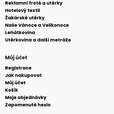
a
Reklamní froté a utěrky
t
Hotelový textil
í
Žakárské utěrky
Naše Vánoce a Velikonoce
Lehátkovina
Utěrkovina a další metráže
Můj účet
Registrace
Jak nakupovat
Můj účet
Košík
Moje objednávky
Zapomenuté heslo