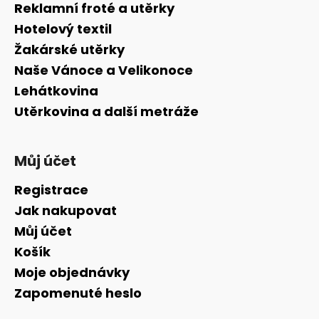
a
Reklamní froté a utěrky
t
Hotelový textil
í
Žakárské utěrky
Naše Vánoce a Velikonoce
Lehátkovina
Utěrkovina a další metráže
Můj účet
Registrace
Jak nakupovat
Můj účet
Košík
Moje objednávky
Zapomenuté heslo