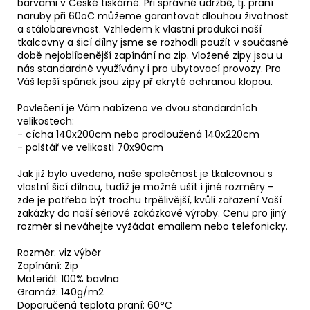
barvami v České tiskárně. Při správné údržbě, tj. praní
naruby při 60oC můžeme garantovat dlouhou životnost
a stálobarevnost. Vzhledem k vlastní produkci naší
tkalcovny a šicí dílny jsme se rozhodli použít v současné
době nejoblíbenější zapínání na zip. Vložené zipy jsou u
nás standardně využívány i pro ubytovací provozy. Pro
Váš lepší spánek jsou zipy př ekryté ochranou klopou.
Povlečení je Vám nabízeno ve dvou standardních
velikostech:
- cícha 140x200cm nebo prodloužená 140x220cm
- polštář ve velikosti 70x90cm
Jak již bylo uvedeno, naše společnost je tkalcovnou s
vlastní šicí dílnou, tudíž je možné ušít i jiné rozměry –
zde je potřeba být trochu trpělivější, kvůli zařazení Vaší
zakázky do naší sériové zakázkové výroby. Cenu pro jiný
rozměr si neváhejte vyžádat emailem nebo telefonicky.
Rozměr: viz výběr
Zapínání: Zip
Materiál: 100% bavlna
Gramáž: 140g/m2
Doporučená teplota praní: 60°C