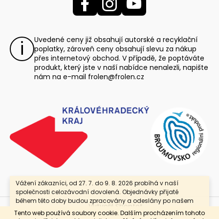
Uvedené ceny již obsahují autorské a recyklační
poplatky, zároveň ceny obsahují slevu za nákup
přes internetový obchod. V případě, že poptáváte
produkt, který jste v naší nabídce nenalezli, napište
nám na e-mail
frolen@frolen.cz
Vážení zákazníci, od 27. 7. do 9. 8. 2026 probíhá v naší
společnosti celozávodní dovolená. Objednávky přijaté
během této doby budou zpracovány a odeslány po našem
Vytvořil Shoptet
návratu. Jako poděkování za Vaši trpělivost nabízíme
Tento web používá soubory cookie. Dalším procházením tohoto
slevu 25 % se slevovým kódem „DOVOLENA“. Platí pouze pro