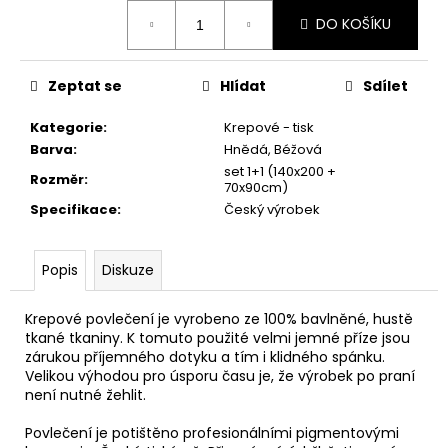
č
Měrná
u
DO KOŠÍKU
cena:
j
e
Zeptat se
Hlídat
Sdílet
m
e
Kategorie
:
Krepové - tisk
Barva
:
Hnědá, Béžová
RUČNÍK
set 1+1 (140x200 +
Rozměr
:
PEJSEK
70x90cm)
28,5X50
Specifikace
:
Český výrobek
66,10
Kč
Popis
Diskuze
Krepové povlečení je vyrobeno ze 100% bavlněné, hustě
tkané tkaniny. K tomuto použité velmi jemné příze jsou
zárukou příjemného dotyku a tím i klidného spánku.
Velikou výhodou pro úsporu času je, že výrobek po praní
není nutné žehlit.
Povlečení je potištěno profesionálními pigmentovými