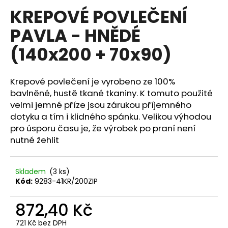
hodnocení
KREPOVÉ POVLEČENÍ
a
produktu
je
j
PAVLA - HNĚDÉ
0,0
í
z
(140x200 + 70x90)
5
t
hvězdiček.
?
Krepové povlečení je vyrobeno ze 100%
bavlněné, hustě tkané tkaniny. K tomuto použité
velmi jemné příze jsou zárukou příjemného
dotyku a tím i klidného spánku. Velikou výhodou
HLEDAT
pro úsporu času je, že výrobek po praní není
nutné žehlit
D
Skladem
(3 ks)
o
Kód:
9283-41KR/200ZIP
p
o
872,40 Kč
r
u
721 Kč bez DPH