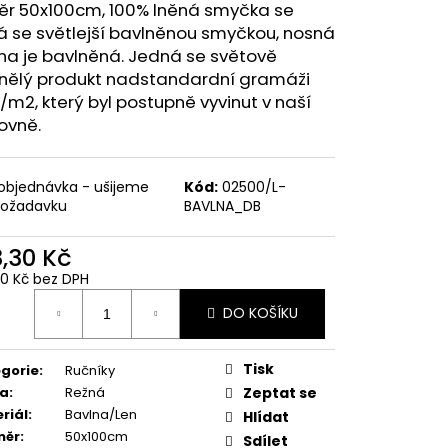
ěr 50x100cm, 100% lněná smyčka se
á se světlejší bavlněnou smyčkou, nosná
na je bavlněná. Jedná se světově
inělý produkt nadstandardní gramáži
m2, který byl postupně vyvinut v naší
ovně.
objednávka - ušijeme
Kód:
02500/L-
požadavku
BAVLNA_DB
3,30 Kč
60 Kč bez DPH
ná
DO KOŠÍKU
:
Tisk
gorie
:
Ručníky
va
:
Režná
Zeptat se
riál
:
Bavlna/Len
Hlídat
měr
:
50x100cm
Sdílet