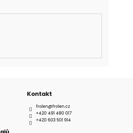
Kontakt
frolen
@
frolen.cz
+420 491 480 017
+420 603 501 914
ajů