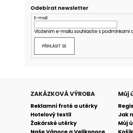
Odebírat newsletter
E-mail
Vložením e-mailu souhlasíte s
podmínkami o
PŘIHLÁSIT SE
Z
á
ZAKÁZKOVÁ VÝROBA
Můj 
p
a
Reklamní froté a utěrky
Regi
t
Hotelový textil
Jak 
í
Žakárské utěrky
Můj 
Naše Vánoce a Velikonoce
Koší