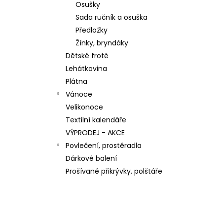
n
Osušky
59,30 Kč
e
Sada ručník a osuška
l
Předložky
Žínky, bryndáky
Dětské froté
Lehátkovina
Plátna
Vánoce
Velikonoce
Textilní kalendáře
VÝPRODEJ - AKCE
Povlečení, prostěradla
Dárkové balení
Prošívané přikrývky, polštáře