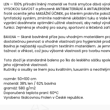
LEN — 100% přírodní lněný materiál ve froté smyčce dává vý
VYSOKOU SAVOST a přirozeně ANTIBAKTERIÁLNÍ A ANTIALERGENNÍ 
froté oceníte jeho MASÁŽNÍ ÚČINEK, po kterém prokrvíte poko
lymfatický systém, zmírníte nadměrné ukládání tuku a Vaše 
vyprání dosáhnete optimální užitné vlastnosti, aby nebyl výrobe
funkci. Zejména je vhodný pro sauny, sportovní a léčebná zaří
BAVLNA — Skané bavlněné příze jsou vhodným materiálem pro 
dostatečnou pevnost a vhodné vlastnosti pro hygienické produ
Bavlna je nejčastěji využívaným textilním materiálem. Je jemná
tažnost a vlhkost, což jsou výborné vlastnosti pro tvorbu nosn
Toto zboží je standardně baleno po 1ks do lesklého sáčku spole
jeho výjimečné vlastnosti.
Ručníky a osušky se lnem jsou kvalitním, luxusním a neotřelý
rozměr: 50×100 cm
materiál: 38% len / 62% bavlna
gramáž: 580 g/m2
Doporučená teplota praní: 60°C
Vyrobeno tkalcovnou Frolen v České republice.