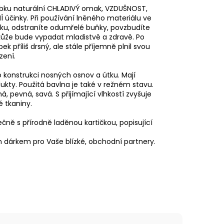
robku naturální CHLADIVÝ omak, VZDUŠNOST,
účinky. Při používání lněného materiálu ve
žku, odstraníte odumřelé buňky, povzbudíte
kůže bude vypadat mladistvě a zdravě. Po
k příliš drsný, ale stále příjemně plnil svou
zení.
konstrukci nosných osnov a útku. Mají
kty. Použitá bavlna je také v režném stavu.
, pevná, savá. S přijímající vlhkostí zvyšuje
é tkaniny.
čně s přírodně laděnou kartičkou, popisující
m dárkem pro Vaše blízké, obchodní partnery.