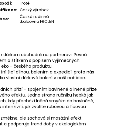
zboží
:
Froté
ifikace
:
Český výrobek
Česká rodinná
obce
:
tkalcovna FROLEN
m dárkem obchodnímu partnerovi. Pevná
zkem a štítkem s popisem vyjímečných
o eko - českého produktu.
ní šicí dílnou, balením a expedicí, proto nás
ka vlastní dárkové balení v naší nabídce.
odních přízí – spojením bavlněné a lněné příze
vého efektu. Jedna strana ručníku hebká jak
ch, kdy přechází lněná smyčka do bavlněné,
intenzivní, jak zvolíte rubovou či lícovou
 změkne, ale zachová si masážní efekt.
vrat a podporuje trend doby v ekologickém