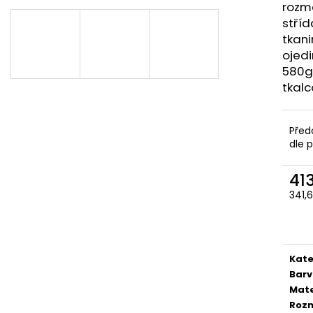
rozm
64,40 Kč
52,50 Kč
stříd
tkani
ojed
580g/
tkalc
Před
dle 
41
341,
Měr
cena
Kate
Bar
Mate
Roz