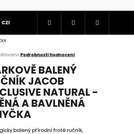
Hledat
Přihlášení
Nákupní
CZE
ČKA
košík
rné
odnoceno
Podrobnosti hodnocení
cení
RKOVĚ BALENÝ
ktu
ČNÍK JACOB
CLUSIVE NATURAL -
ček.
ĚNÁ A BAVLNĚNÁ
MYČKA
50X65
gicky balený přírodní froté ručník,