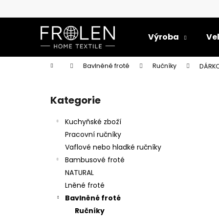
K
Přejít
na
o
obsah
Zpět
Zpět
š
Výroba
Ve
do
do
í
k
obchodu
obchodu
Domů
Bavlněné froté
Ručníky
DÁRKO
P
o
Kategorie
Přeskočit
s
kategorie
t
Kuchyňské zboží
r
Pracovní ručníky
a
Vaflové nebo hladké ručníky
n
Bambusové froté
n
NATURAL
í
Lněné froté
p
Bavlněné froté
a
Ručníky
UTĚRKA PRUHY ÚZKÉ 50X70 BAVLNA/LEN