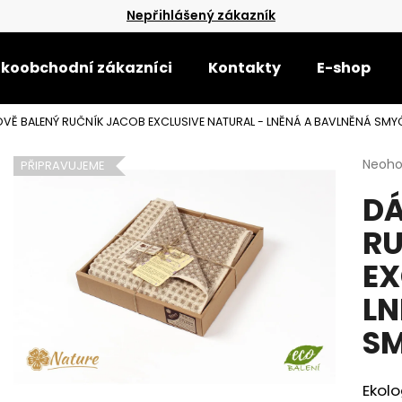
Nepřihlášený zákazník
lkoobchodní zákazníci
Kontakty
E-shop
Co potřebujete najít?
VĚ BALENÝ RUČNÍK JACOB EXCLUSIVE NATURAL - LNĚNÁ A BAVLNĚNÁ SMY
Průmě
Neoh
PŘIPRAVUJEME
HLEDAT
hodno
DÁ
produ
je
RU
0,0
Doporučujeme
z
EX
5
hvězdi
LN
S
UTĚRKA VAFLE CARINA 50X70
UTĚRKA PEPITO 
Ekolo