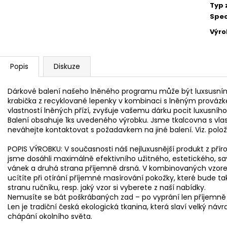
Typ 
Spec
Výr
Popis
Diskuze
Dárkové balení našeho lněného programu může být luxsusní
krabička z recyklované lepenky v kombinaci s lněným prová
vlastností lněných přízí, zvyšuje vašemu dárku pocit luxusníh
Balení obsahuje 1ks uvedeného výrobku. Jsme tkalcovna s vlast
neváhejte kontaktovat s požadavkem na jiné balení. Viz. polož
POPIS VÝROBKU: V současnosti náš nejluxusnější produkt z přír
jsme dosáhli maximálně efektivního užitného, estetického, sa
vánek a druhá strana příjemně drsná. V kombinovaných vzore
ucítíte při otírání příjemné masírování pokožky, které bude tak 
stranu ručníku, resp. jaký vzor si vyberete z naší nabídky.
Nemusíte se bát poškrábaných zad – po vyprání len příjemně
Len je tradiční česká ekologická tkanina, která slaví velký ná
chápání okolního světa.