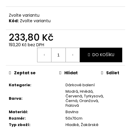
č
u
j
Zvolte variantu
e
Kód:
Zvolte variantu
m
e
233,80 Kč
193,20 Kč bez DPH
RUČNÍK
Měrná
DO KOŠÍKU
MEDVÍDEK
cena:
SVĚTLE
ZELENÝ
28,5X50
Zeptat se
Hlídat
Sdílet
66,10
Kč
Kategorie
:
Dárkové balení
Modrá, Hnědá,
Červená, Tyrkysová,
Barva
:
Černá, Oranžová,
Fialová
Materiál
:
Bavlna
Rozměr
:
50x70cm
Typ zboží
:
Hladké, Žakárské