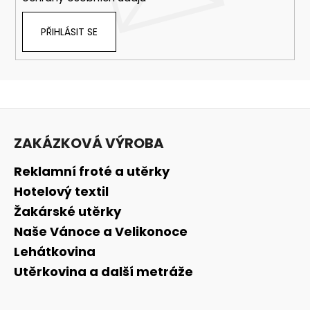
PŘIHLÁSIT SE
Z
á
ZAKÁZKOVÁ VÝROBA
p
a
Reklamní froté a utěrky
t
Hotelový textil
í
Žakárské utěrky
Naše Vánoce a Velikonoce
Lehátkovina
Utěrkovina a další metráže