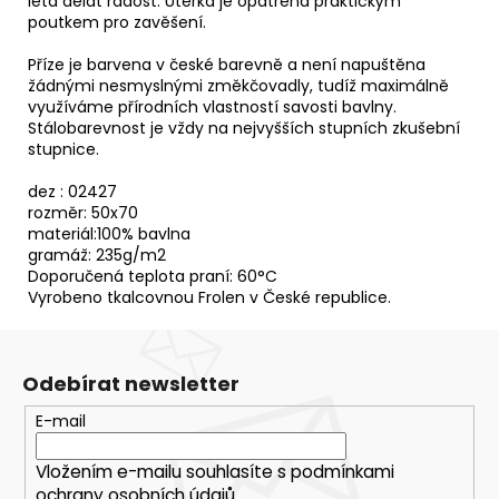
léta dělat radost. Utěrka je opatřena praktickým
poutkem pro zavěšení.
Příze je barvena v české barevně a není napuštěna
žádnými nesmyslnými změkčovadly, tudíž maximálně
využíváme přírodních vlastností savosti bavlny.
Stálobarevnost je vždy na nejvyšších stupních zkušební
stupnice.
dez : 02427
rozměr: 50x70
materiál:100% bavlna
gramáž: 235g/m2
Doporučená teplota praní: 60°C
Vyrobeno tkalcovnou Frolen v České republice.
Odebírat newsletter
E-mail
Vložením e-mailu souhlasíte s
podmínkami
ochrany osobních údajů