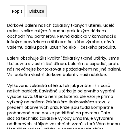
Popis
Diskuze
Dárkové balení našich žakársky tkaných utěrek, udělá
radost vašim milým či budou praktickým dárkem
obchodnímu partnerovi. Pevná krabička v kombinaci s
lněným provázkem a štítkem českého výrobce, dává
vašemu dárku pocit luxusního eko - českého produktu.
Balení obsahuje 2ks kvalitní žakársky tkané utěrky. Jsme
tkalcovna s vlastní šicí dílnou, balením a expedicí, proto
nás neváhejte kontaktovat s požadavkem na jiné balení.
Viz. položka vlastní dárkové balení v naší nabídce.
Vytkávaná žakárská utěrka, tak jak ji znáte již z časů
našich babiček. Bavlněná utěrka je od prvního vyprání
vysoce savá. Utěrka není potištěna, ale vzor je přímo
vytkaný na našem žakárském tkalcovském stavu z
předem obarvených přízí. Příze jsou tudíž kompletně
probarvené a ne pouze potištěné na povrchu. Tato
složitá technika žakárské výroby umožňuje vytvoření
nádherných, stálých vazebních vzorů, které Vám budou