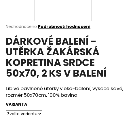
a
j
í
Průměrné
Neohodnoceno
Podrobnosti hodnocení
t
hodnocení
?
DÁRKOVÉ BALENÍ -
produktu
je
UTĚRKA ŽAKÁRSKÁ
0,0
z
KOPRETINA SRDCE
5
hvězdiček.
HLEDAT
50x70, 2 KS V BALENÍ
Líbivé bavlněné utěrky v eko-balení, vysoce savé,
D
rozměr 50x70cm, 100% bavlna.
o
p
VARIANTA
o
r
u